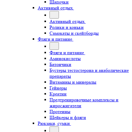
Шапочки
Активный отдых
Активный отдых
Ролики и коньки
Самокаты и скейтборды
Фляги и питание
Фляги и питание
Аминокислоты
Батончики
Бустеры тестостерона и анаболические
препараты
Витамины и минералы
Гейнеры
Креатин
Предтренировочные комплексы и
жиросжигатели
Протеины
Шейкеры и фляги
Рюкзаки, сумки