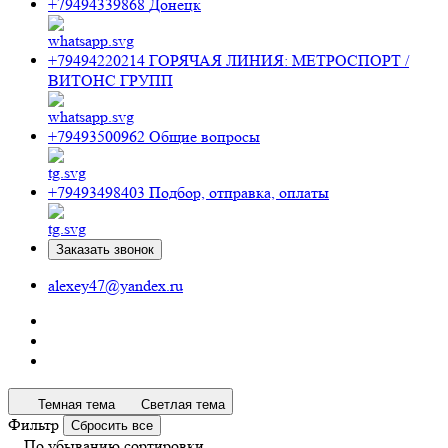
+79494339868
Донецк
+79494220214
ГОРЯЧАЯ ЛИНИЯ: МЕТРОСПОРТ /
ВИТОНС ГРУПП
+79493500962
Общие вопросы
+79493498403
Подбор, отправка, оплаты
Заказать звонок
alexey47@yandex.ru
Темная тема
Светлая тема
Фильтр
Сбросить все
По убыванию сортировки