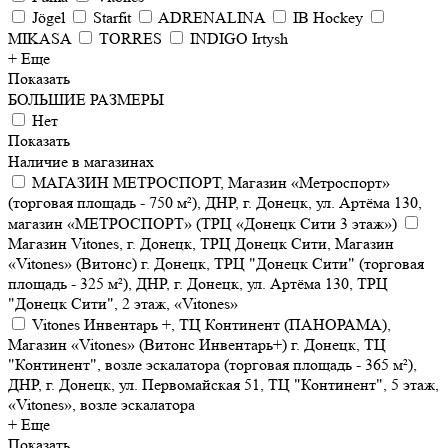
Jögel
Starfit
ADRENALINA
IB Hockey
MIKASA
TORRES
INDIGO Irtysh
+ Еще
Показать
БОЛЬШИЕ РАЗМЕРЫ
Нет
Показать
Наличие в магазинах
МАГАЗИН МЕТРОСПОРТ, Магазин «Метроспорт»
(торговая площадь - 750 м²), ДНР, г. Донецк, ул. Артёма 130,
магазин «МЕТРОСПОРТ» (ТРЦ «Донецк Сити 3 этаж»)
Магазин Vitones, г. Донецк, ТРЦ Донецк Сити, Магазин
«Vitones» (Витонс) г. Донецк, ТРЦ "Донецк Сити" (торговая
площадь - 325 м²), ДНР, г. Донецк, ул. Артёма 130, ТРЦ
"Донецк Сити", 2 этаж, «Vitones»
Vitones Инвентарь +, ТЦ Континент (ПАНОРАМА),
Магазин «Vitones» (Витонс Инвентарь+) г. Донецк, ТЦ
"Континент", возле эскалатора (торговая площадь - 365 м²),
ДНР, г. Донецк, ул. Первомайская 51, ТЦ "Континент", 5 этаж,
«Vitones», возле эскалатора
+ Еще
Показать