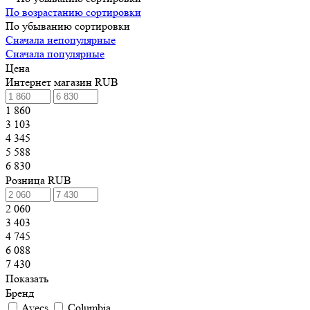
По возрастанию сортировки
По убыванию сортировки
Сначала непопулярные
Сначала популярные
Цена
Интернет магазин RUB
1 860
3 103
4 345
5 588
6 830
Розница RUB
2 060
3 403
4 745
6 088
7 430
Показать
Бренд
Avecs
Columbia