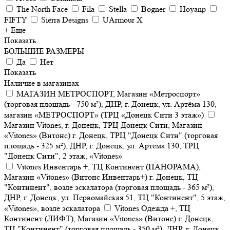
The North Face
Fila
Stella
Bogner
Hoyanp
FIFTY
Sierra Designs
UArmour X
+ Еще
Показать
БОЛЬШИЕ РАЗМЕРЫ
Да
Нет
Показать
Наличие в магазинах
МАГАЗИН МЕТРОСПОРТ, Магазин «Метроспорт»
(торговая площадь - 750 м²), ДНР, г. Донецк, ул. Артёма 130,
магазин «МЕТРОСПОРТ» (ТРЦ «Донецк Сити 3 этаж»)
Магазин Vitones, г. Донецк, ТРЦ Донецк Сити, Магазин
«Vitones» (Витонс) г. Донецк, ТРЦ "Донецк Сити" (торговая
площадь - 325 м²), ДНР, г. Донецк, ул. Артёма 130, ТРЦ
"Донецк Сити", 2 этаж, «Vitones»
Vitones Инвентарь +, ТЦ Континент (ПАНОРАМА),
Магазин «Vitones» (Витонс Инвентарь+) г. Донецк, ТЦ
"Континент", возле эскалатора (торговая площадь - 365 м²),
ДНР, г. Донецк, ул. Первомайская 51, ТЦ "Континент", 5 этаж,
«Vitones», возле эскалатора
Vitones Одежда +, ТЦ
Континент (ЛИФТ), Магазин «Vitones» (Витонс) г. Донецк,
ТЦ "Континент" (торговая площадь - 350 м²), ДНР, г. Донецк,