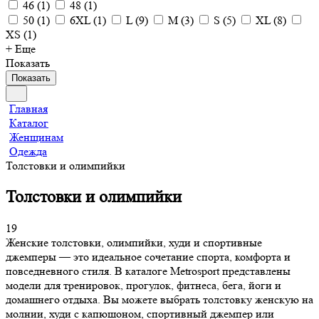
46
(
1
)
48
(
1
)
50
(
1
)
6XL
(
1
)
L
(
9
)
M
(
3
)
S
(
5
)
XL
(
8
)
XS
(
1
)
+ Еще
Показать
Показать
Главная
Каталог
Женщинам
Одежда
Толстовки и олимпийки
Толстовки и олимпийки
19
Женские толстовки, олимпийки, худи и спортивные
джемперы — это идеальное сочетание спорта, комфорта и
повседневного стиля. В каталоге Metrosport представлены
модели для тренировок, прогулок, фитнеса, бега, йоги и
домашнего отдыха. Вы можете выбрать толстовку женскую на
молнии, худи с капюшоном, спортивный джемпер или