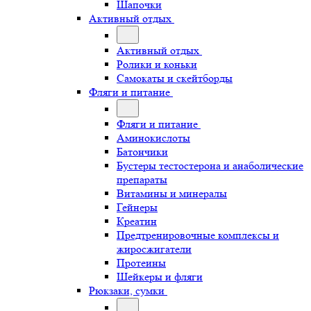
Шапочки
Активный отдых
Активный отдых
Ролики и коньки
Самокаты и скейтборды
Фляги и питание
Фляги и питание
Аминокислоты
Батончики
Бустеры тестостерона и анаболические
препараты
Витамины и минералы
Гейнеры
Креатин
Предтренировочные комплексы и
жиросжигатели
Протеины
Шейкеры и фляги
Рюкзаки, сумки