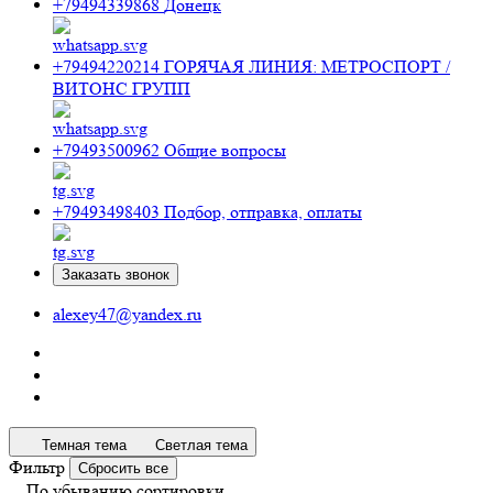
+79494339868
Донецк
+79494220214
ГОРЯЧАЯ ЛИНИЯ: МЕТРОСПОРТ /
ВИТОНС ГРУПП
+79493500962
Общие вопросы
+79493498403
Подбор, отправка, оплаты
Заказать звонок
alexey47@yandex.ru
Темная тема
Светлая тема
Фильтр
Сбросить все
По убыванию сортировки