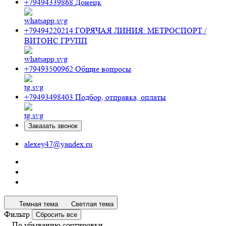
+79494339868
Донецк
+79494220214
ГОРЯЧАЯ ЛИНИЯ: МЕТРОСПОРТ /
ВИТОНС ГРУПП
+79493500962
Общие вопросы
+79493498403
Подбор, отправка, оплаты
Заказать звонок
alexey47@yandex.ru
Темная тема
Светлая тема
Фильтр
Сбросить все
По убыванию сортировки