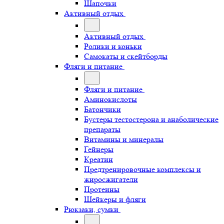
Шапочки
Активный отдых
Активный отдых
Ролики и коньки
Самокаты и скейтборды
Фляги и питание
Фляги и питание
Аминокислоты
Батончики
Бустеры тестостерона и анаболические
препараты
Витамины и минералы
Гейнеры
Креатин
Предтренировочные комплексы и
жиросжигатели
Протеины
Шейкеры и фляги
Рюкзаки, сумки