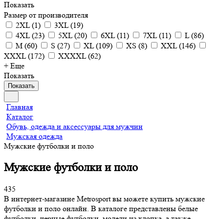
Показать
Размер от производителя
2XL
(
1
)
3XL
(
19
)
4XL
(
23
)
5XL
(
20
)
6XL
(
11
)
7XL
(
11
)
L
(
86
)
M
(
60
)
S
(
27
)
XL
(
109
)
XS
(
8
)
XXL
(
146
)
XXXL
(
172
)
XXXXL
(
62
)
+ Еще
Показать
Показать
Главная
Каталог
Обувь, одежда и аксессуары для мужчин
Мужская одежда
Мужские футболки и поло
Мужские футболки и поло
435
В интернет-магазине Metrosport вы можете купить мужские
футболки и поло онлайн. В каталоге представлены белые
футболки, черные футболки, модели из хлопка, а также