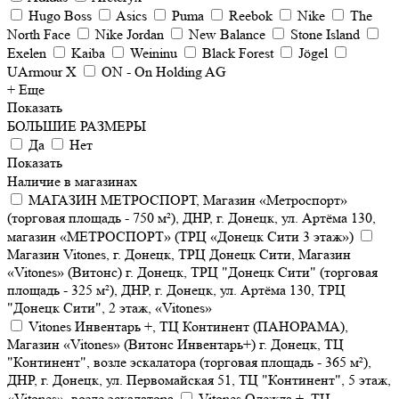
Hugo Boss
Asics
Puma
Reebok
Nike
The
North Face
Nike Jordan
New Balance
Stone Island
Exelen
Kaiba
Weininu
Black Forest
Jögel
UArmour X
ON - On Holding AG
+ Еще
Показать
БОЛЬШИЕ РАЗМЕРЫ
Да
Нет
Показать
Наличие в магазинах
МАГАЗИН МЕТРОСПОРТ, Магазин «Метроспорт»
(торговая площадь - 750 м²), ДНР, г. Донецк, ул. Артёма 130,
магазин «МЕТРОСПОРТ» (ТРЦ «Донецк Сити 3 этаж»)
Магазин Vitones, г. Донецк, ТРЦ Донецк Сити, Магазин
«Vitones» (Витонс) г. Донецк, ТРЦ "Донецк Сити" (торговая
площадь - 325 м²), ДНР, г. Донецк, ул. Артёма 130, ТРЦ
"Донецк Сити", 2 этаж, «Vitones»
Vitones Инвентарь +, ТЦ Континент (ПАНОРАМА),
Магазин «Vitones» (Витонс Инвентарь+) г. Донецк, ТЦ
"Континент", возле эскалатора (торговая площадь - 365 м²),
ДНР, г. Донецк, ул. Первомайская 51, ТЦ "Континент", 5 этаж,
«Vitones», возле эскалатора
Vitones Одежда +, ТЦ