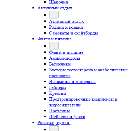
Шапочки
Активный отдых
Активный отдых
Ролики и коньки
Самокаты и скейтборды
Фляги и питание
Фляги и питание
Аминокислоты
Батончики
Бустеры тестостерона и анаболические
препараты
Витамины и минералы
Гейнеры
Креатин
Предтренировочные комплексы и
жиросжигатели
Протеины
Шейкеры и фляги
Рюкзаки, сумки