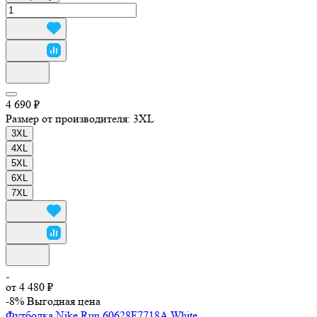
4 690 ₽
Размер от производителя:
3XL
3XL
4XL
5XL
6XL
7XL
от 4 480 ₽
-8%
Выгодная цена
Футболка Nike Run 60628F7718A White