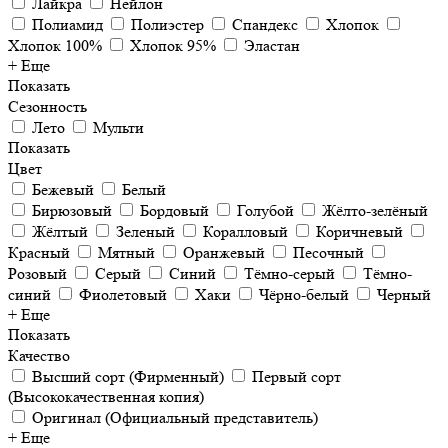
Лайкра
Нейлон
Полиамид
Полиэстер
Спандекс
Хлопок
Хлопок 100%
Хлопок 95%
Эластан
+ Еще
Показать
Сезонность
Лето
Мульти
Показать
Цвет
Бежевый
Белый
Бирюзовый
Бордовый
Голубой
Жёлто-зелёный
Жёлтый
Зеленый
Коралловый
Коричневый
Красный
Мятный
Оранжевый
Песочный
Розовый
Серый
Синий
Тёмно-серый
Тёмно-
синий
Фиолетовый
Хаки
Чёрно-белый
Черный
+ Еще
Показать
Качество
Высший сорт (Фирменный)
Первый сорт
(Высококачественная копия)
Оригинал (Официальный представитель)
+ Еще