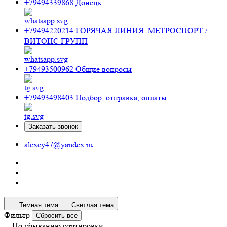
+79494339868
Донецк
+79494220214
ГОРЯЧАЯ ЛИНИЯ: МЕТРОСПОРТ /
ВИТОНС ГРУПП
+79493500962
Общие вопросы
+79493498403
Подбор, отправка, оплаты
Заказать звонок
alexey47@yandex.ru
Темная тема
Светлая тема
Фильтр
Сбросить все
По убыванию сортировки