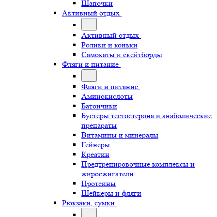
Шапочки
Активный отдых
Активный отдых
Ролики и коньки
Самокаты и скейтборды
Фляги и питание
Фляги и питание
Аминокислоты
Батончики
Бустеры тестостерона и анаболические
препараты
Витамины и минералы
Гейнеры
Креатин
Предтренировочные комплексы и
жиросжигатели
Протеины
Шейкеры и фляги
Рюкзаки, сумки