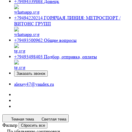
+79494339868
Донецк
+79494220214
ГОРЯЧАЯ ЛИНИЯ: МЕТРОСПОРТ /
ВИТОНС ГРУПП
+79493500962
Общие вопросы
+79493498403
Подбор, отправка, оплаты
Заказать звонок
alexey47@yandex.ru
Темная тема
Светлая тема
Фильтр
Сбросить все
По убыванию сортировки