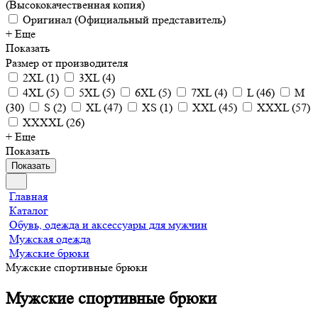
(Высококачественная копия)
Оригинал (Официальный представитель)
+ Еще
Показать
Размер от производителя
2XL
(
1
)
3XL
(
4
)
4XL
(
5
)
5XL
(
5
)
6XL
(
5
)
7XL
(
4
)
L
(
46
)
M
(
30
)
S
(
2
)
XL
(
47
)
XS
(
1
)
XXL
(
45
)
XXXL
(
57
)
XXXXL
(
26
)
+ Еще
Показать
Показать
Главная
Каталог
Обувь, одежда и аксессуары для мужчин
Мужская одежда
Мужские брюки
Мужские спортивные брюки
Мужские спортивные брюки