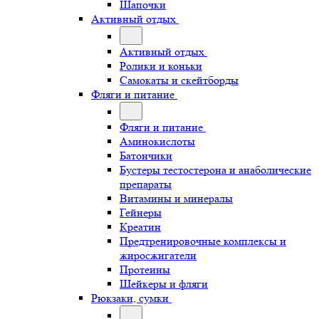
Шапочки
Активный отдых
Активный отдых
Ролики и коньки
Самокаты и скейтборды
Фляги и питание
Фляги и питание
Аминокислоты
Батончики
Бустеры тестостерона и анаболические
препараты
Витамины и минералы
Гейнеры
Креатин
Предтренировочные комплексы и
жиросжигатели
Протеины
Шейкеры и фляги
Рюкзаки, сумки