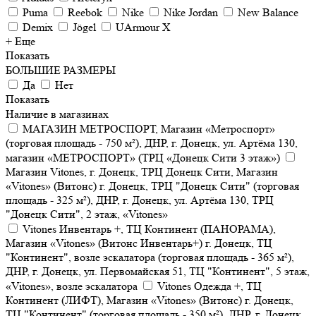
Puma
Reebok
Nike
Nike Jordan
New Balance
Demix
Jögel
UArmour X
+ Еще
Показать
БОЛЬШИЕ РАЗМЕРЫ
Да
Нет
Показать
Наличие в магазинах
МАГАЗИН МЕТРОСПОРТ, Магазин «Метроспорт»
(торговая площадь - 750 м²), ДНР, г. Донецк, ул. Артёма 130,
магазин «МЕТРОСПОРТ» (ТРЦ «Донецк Сити 3 этаж»)
Магазин Vitones, г. Донецк, ТРЦ Донецк Сити, Магазин
«Vitones» (Витонс) г. Донецк, ТРЦ "Донецк Сити" (торговая
площадь - 325 м²), ДНР, г. Донецк, ул. Артёма 130, ТРЦ
"Донецк Сити", 2 этаж, «Vitones»
Vitones Инвентарь +, ТЦ Континент (ПАНОРАМА),
Магазин «Vitones» (Витонс Инвентарь+) г. Донецк, ТЦ
"Континент", возле эскалатора (торговая площадь - 365 м²),
ДНР, г. Донецк, ул. Первомайская 51, ТЦ "Континент", 5 этаж,
«Vitones», возле эскалатора
Vitones Одежда +, ТЦ
Континент (ЛИФТ), Магазин «Vitones» (Витонс) г. Донецк,
ТЦ "Континент" (торговая площадь - 350 м²), ДНР, г. Донецк,