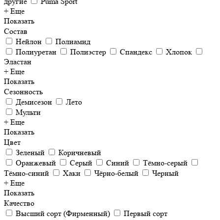
другие
Puma Sport
+ Еще
Показать
Состав
Нейлон
Полиамид
Полиуретан
Полиэстер
Спандекс
Хлопок
Эластан
+ Еще
Показать
Сезонность
Демисезон
Лето
Мульти
+ Еще
Показать
Цвет
Зеленый
Коричневый
Оранжевый
Серый
Синий
Тёмно-серый
Тёмно-синий
Хаки
Чёрно-белый
Черный
+ Еще
Показать
Качество
Высший сорт (Фирменный)
Первый сорт