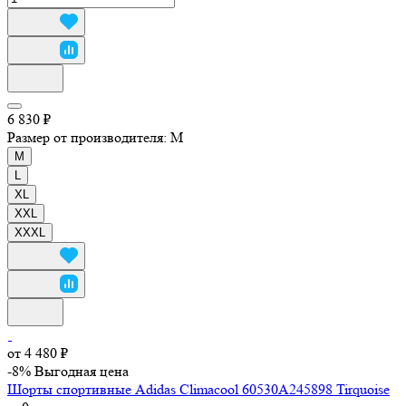
6 830 ₽
Размер от производителя:
M
M
L
XL
XXL
XXXL
от 4 480 ₽
-8%
Выгодная цена
Шорты спортивные Adidas Climacool 60530A245898 Tirquoise