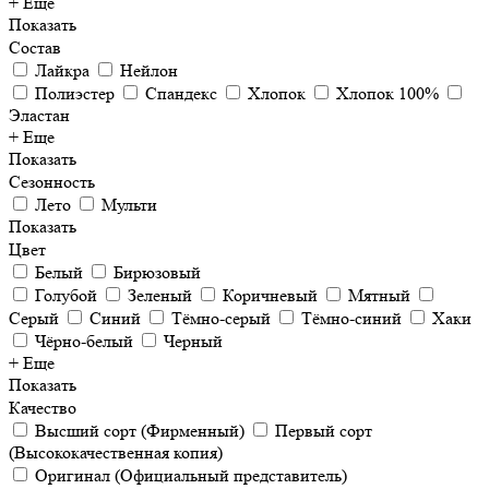
+ Еще
Показать
Состав
Лайкра
Нейлон
Полиэстер
Спандекс
Хлопок
Хлопок 100%
Эластан
+ Еще
Показать
Сезонность
Лето
Мульти
Показать
Цвет
Белый
Бирюзовый
Голубой
Зеленый
Коричневый
Мятный
Серый
Синий
Тёмно-серый
Тёмно-синий
Хаки
Чёрно-белый
Черный
+ Еще
Показать
Качество
Высший сорт (Фирменный)
Первый сорт
(Высококачественная копия)
Оригинал (Официальный представитель)