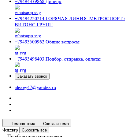
+79494339868
Донецк
+79494220214
ГОРЯЧАЯ ЛИНИЯ: МЕТРОСПОРТ /
ВИТОНС ГРУПП
+79493500962
Общие вопросы
+79493498403
Подбор, отправка, оплаты
Заказать звонок
alexey47@yandex.ru
Темная тема
Светлая тема
Фильтр
Сбросить все
По убыванию сортировки