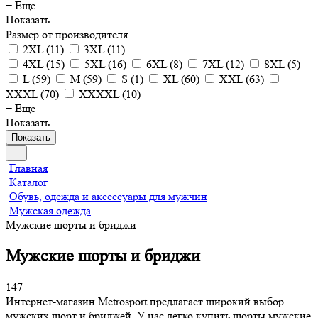
+ Еще
Показать
Размер от производителя
2XL
(
11
)
3XL
(
11
)
4XL
(
15
)
5XL
(
16
)
6XL
(
8
)
7XL
(
12
)
8XL
(
5
)
L
(
59
)
M
(
59
)
S
(
1
)
XL
(
60
)
XXL
(
63
)
XXXL
(
70
)
XXXXL
(
10
)
+ Еще
Показать
Показать
Главная
Каталог
Обувь, одежда и аксессуары для мужчин
Мужская одежда
Мужские шорты и бриджи
Мужские шорты и бриджи
147
Интернет-магазин Metrosport предлагает широкий выбор
мужских шорт и бриджей. У нас легко купить шорты мужские