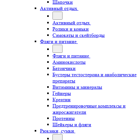
Шапочки
Активный отдых
Активный отдых
Ролики и коньки
Самокаты и скейтборды
Фляги и питание
Фляги и питание
Аминокислоты
Батончики
Бустеры тестостерона и анаболические
препараты
Витамины и минералы
Гейнеры
Креатин
Предтренировочные комплексы и
жиросжигатели
Протеины
Шейкеры и фляги
Рюкзаки, сумки