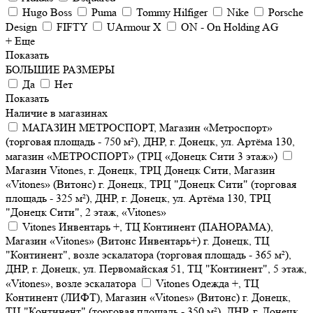
Hugo Boss
Puma
Tommy Hilfiger
Nike
Porsche
Design
FIFTY
UArmour X
ON - On Holding AG
+ Еще
Показать
БОЛЬШИЕ РАЗМЕРЫ
Да
Нет
Показать
Наличие в магазинах
МАГАЗИН МЕТРОСПОРТ, Магазин «Метроспорт»
(торговая площадь - 750 м²), ДНР, г. Донецк, ул. Артёма 130,
магазин «МЕТРОСПОРТ» (ТРЦ «Донецк Сити 3 этаж»)
Магазин Vitones, г. Донецк, ТРЦ Донецк Сити, Магазин
«Vitones» (Витонс) г. Донецк, ТРЦ "Донецк Сити" (торговая
площадь - 325 м²), ДНР, г. Донецк, ул. Артёма 130, ТРЦ
"Донецк Сити", 2 этаж, «Vitones»
Vitones Инвентарь +, ТЦ Континент (ПАНОРАМА),
Магазин «Vitones» (Витонс Инвентарь+) г. Донецк, ТЦ
"Континент", возле эскалатора (торговая площадь - 365 м²),
ДНР, г. Донецк, ул. Первомайская 51, ТЦ "Континент", 5 этаж,
«Vitones», возле эскалатора
Vitones Одежда +, ТЦ
Континент (ЛИФТ), Магазин «Vitones» (Витонс) г. Донецк,
ТЦ "Континент" (торговая площадь - 350 м²), ДНР, г. Донецк,