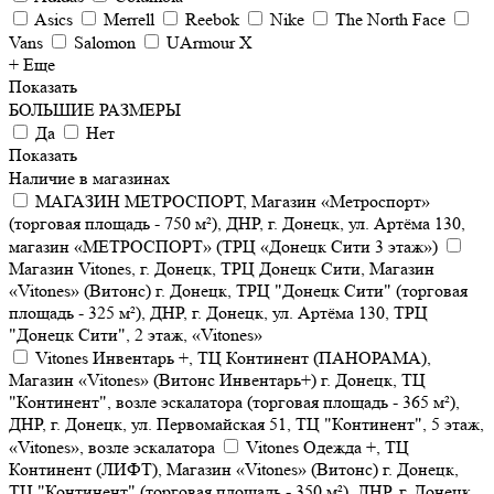
Asics
Merrell
Reebok
Nike
The North Face
Vans
Salomon
UArmour X
+ Еще
Показать
БОЛЬШИЕ РАЗМЕРЫ
Да
Нет
Показать
Наличие в магазинах
МАГАЗИН МЕТРОСПОРТ, Магазин «Метроспорт»
(торговая площадь - 750 м²), ДНР, г. Донецк, ул. Артёма 130,
магазин «МЕТРОСПОРТ» (ТРЦ «Донецк Сити 3 этаж»)
Магазин Vitones, г. Донецк, ТРЦ Донецк Сити, Магазин
«Vitones» (Витонс) г. Донецк, ТРЦ "Донецк Сити" (торговая
площадь - 325 м²), ДНР, г. Донецк, ул. Артёма 130, ТРЦ
"Донецк Сити", 2 этаж, «Vitones»
Vitones Инвентарь +, ТЦ Континент (ПАНОРАМА),
Магазин «Vitones» (Витонс Инвентарь+) г. Донецк, ТЦ
"Континент", возле эскалатора (торговая площадь - 365 м²),
ДНР, г. Донецк, ул. Первомайская 51, ТЦ "Континент", 5 этаж,
«Vitones», возле эскалатора
Vitones Одежда +, ТЦ
Континент (ЛИФТ), Магазин «Vitones» (Витонс) г. Донецк,
ТЦ "Континент" (торговая площадь - 350 м²), ДНР, г. Донецк,