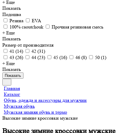
+ Еще
Показать
Подошва
Резина
EVA
100% caoutchouk
Прочная резиновая смесь
+ Еще
Показать
Размер от производителя
41
(
14
)
42
(
31
)
43
(
26
)
44
(
23
)
45
(
16
)
46
(
8
)
50
(
1
)
+ Еще
Показать
Показать
Главная
Каталог
Обувь, одежда и аксессуары для мужчин
Мужская обувь
Мужская зимняя обувь и термо
Высокие зимние кроссовки мужские
Высокие зимние кроссовки мужские