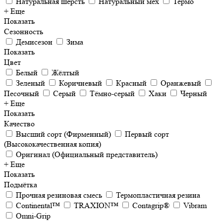
Натуральная шерсть
Натуральный мех
Термо
+ Еще
Показать
Сезонность
Демисезон
Зима
Показать
Цвет
Белый
Жёлтый
Зеленый
Коричневый
Красный
Оранжевый
Песочный
Серый
Тёмно-серый
Хаки
Черный
+ Еще
Показать
Качество
Высший сорт (Фирменный)
Первый сорт
(Высококачественная копия)
Оригинал (Официальный представитель)
+ Еще
Показать
Подмётка
Прочная резиновая смесь
Термопластичная резина
Continental™
TRAXION™
Contagrip®
Vibram
Omni-Grip