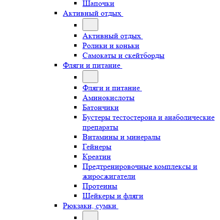
Шапочки
Активный отдых
Активный отдых
Ролики и коньки
Самокаты и скейтборды
Фляги и питание
Фляги и питание
Аминокислоты
Батончики
Бустеры тестостерона и анаболические
препараты
Витамины и минералы
Гейнеры
Креатин
Предтренировочные комплексы и
жиросжигатели
Протеины
Шейкеры и фляги
Рюкзаки, сумки