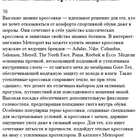
70
Высокие зимние кроссовки — идеальное решение для тех, кто
не хочет отказываться от комфорта спортивной обуви даже в
морозы. Они сочетают в себе удобство классических
кроссовок и защитные свойства зимних ботинок. В интернет-
магазине Metrosport вы можете купить зимние кроссовки
мужские от ведущих брендов — Adidas, Nike, Columbia,
Salomon, Merrell, The North Face, Puma, Reebok и Ecco. Модели
оснащены прочной, нескользящей подошвой и утеплённым
внутренним слоем — от мягкого меха до мембраны Gore-Tex,
обеспечивающей надёжную защиту от холода и влаги. Такие
утеплённые кроссовки сохраняют тепло, но при этом
«дышат», что делает их отличным выбором для активных
прогулок, путешествий или повседневного ношения зимой.
Высокая посадка обеспечивает дополнительную фиксацию
голеностопа, предотвращая попадание снега внутрь обуви.
Особенно популярны термо кроссовки, созданные специально
для экстремальных условий, и кроссовки с мехом, дарящие
ощущение уюта даже в сильный мороз. Для тех, кто ищет
сочетание лёгкости и прочности, подойдут тёплые кроссовки
на зиму с усиленным протектором. В каталоге Metrosport