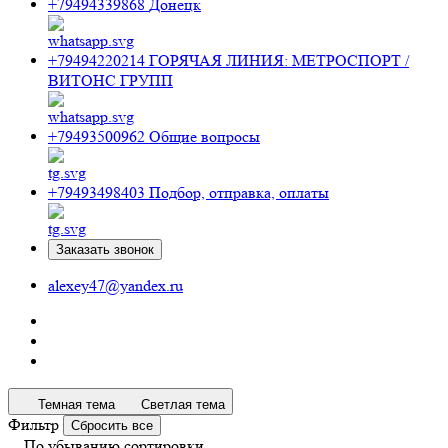
+79494339868
Донецк
+79494220214
ГОРЯЧАЯ ЛИНИЯ: МЕТРОСПОРТ /
ВИТОНС ГРУПП
+79493500962
Общие вопросы
+79493498403
Подбор, отправка, оплаты
Заказать звонок
alexey47@yandex.ru
Темная тема
Светлая тема
Фильтр
Сбросить все
По убыванию сортировки