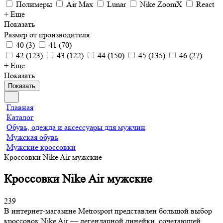
Полимеры
Air Max
Lunar
Nike ZoomX
React
+ Еще
Показать
Размер от производителя
40
(
3
)
41
(
70
)
42
(
123
)
43
(
122
)
44
(
150
)
45
(
135
)
46
(
27
)
+ Еще
Показать
Показать
Главная
Каталог
Обувь, одежда и аксессуары для мужчин
Мужская обувь
Мужские кроссовки
Кроссовки Nike Air мужские
Кроссовки Nike Air мужские
239
В интернет-магазине Metrosport представлен большой выбор
кроссовок Nike Air — легендарной линейки, сочетающей