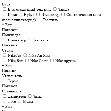
Верх
Влагозащитный текстиль
Замша
Кожа
Нубук
Полиэстер
Синтетическая кожа
(поливинилхлорид)
Текстиль
+ Еще
Показать
Подкладка
Полиэстер
Текстиль
Показать
Серии
Nike Air
Nike Air Max
Nike Run
Nike Zoom
Nike другие
+ Еще
Показать
Утеплитель
Термо
Показать
Сезонность
Демисезон
Зима
Лето
Мульти
+ Еще