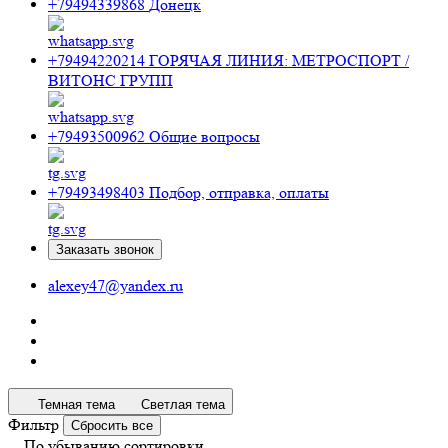
+79494339868
Донецк
+79494220214
ГОРЯЧАЯ ЛИНИЯ: МЕТРОСПОРТ /
ВИТОНС ГРУПП
+79493500962
Общие вопросы
+79493498403
Подбор, отправка, оплаты
Заказать звонок
alexey47@yandex.ru
Темная тема
Светлая тема
Фильтр
Сбросить все
По убыванию сортировки