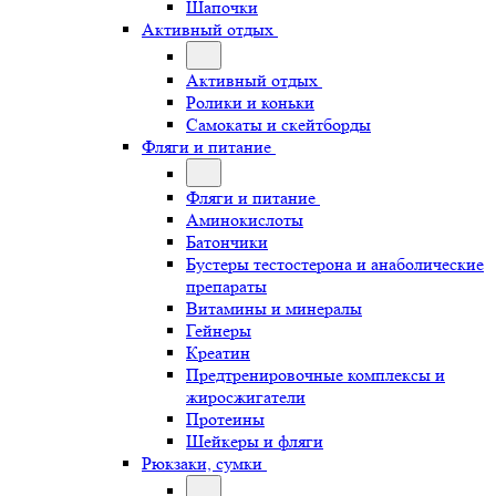
Шапочки
Активный отдых
Активный отдых
Ролики и коньки
Самокаты и скейтборды
Фляги и питание
Фляги и питание
Аминокислоты
Батончики
Бустеры тестостерона и анаболические
препараты
Витамины и минералы
Гейнеры
Креатин
Предтренировочные комплексы и
жиросжигатели
Протеины
Шейкеры и фляги
Рюкзаки, сумки