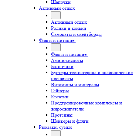
Шапочки
Активный отдых
Активный отдых
Ролики и коньки
Самокаты и скейтборды
Фляги и питание
Фляги и питание
Аминокислоты
Батончики
Бустеры тестостерона и анаболические
препараты
Витамины и минералы
Гейнеры
Креатин
Предтренировочные комплексы и
жиросжигатели
Протеины
Шейкеры и фляги
Рюкзаки, сумки