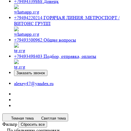
+79494339868
Донецк
+79494220214
ГОРЯЧАЯ ЛИНИЯ: МЕТРОСПОРТ /
ВИТОНС ГРУПП
+79493500962
Общие вопросы
+79493498403
Подбор, отправка, оплаты
Заказать звонок
alexey47@yandex.ru
Темная тема
Светлая тема
Фильтр
Сбросить все
По убыванию сортировки