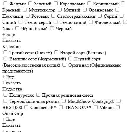
Жёлтый
Зеленый
Коралловый
Коричневый
Красный
Мультиколор
Мятный
Оранжевый
Песочный
Розовый
Светоотражаюжий
Серый
Синий
Тёмно-серый
Тёмно-синий
Фиолетовый
Хаки
Чёрно-белый
Черный
+ Еще
Показать
Качество
Третий сорт (Люкс+)
Второй сорт (Реплика)
Высший сорт (Фирменный)
Первый сорт
(Высококачественная копия)
Оригинал (Официальный
представитель)
+ Еще
Показать
Подмётка
Полиуретан
Прочная резиновая смесь
Термопластичная резина
Mud&Snow Contagrip®
BRS 1000
Continental™
TRAXION™
Vibram
Omni-Grip
+ Еще
Показать
Подошва