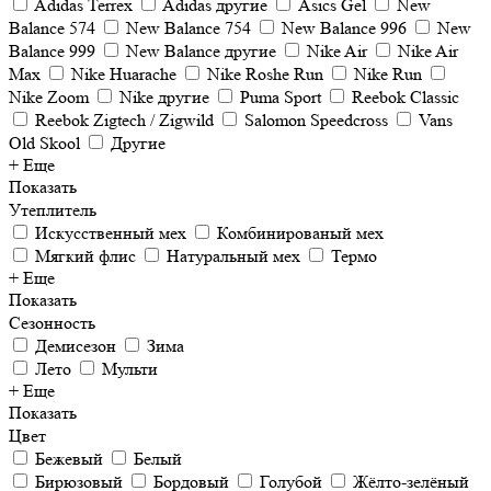
Adidas Terrex
Adidas другие
Asics Gel
New
Balance 574
New Balance 754
New Balance 996
New
Balance 999
New Balance другие
Nike Air
Nike Air
Max
Nike Huarache
Nike Roshe Run
Nike Run
Nike Zoom
Nike другие
Puma Sport
Reebok Classic
Reebok Zigtech / Zigwild
Salomon Speedcross
Vans
Old Skool
Другие
+ Еще
Показать
Утеплитель
Искусственный мех
Комбинированый мех
Мягкий флис
Натуральный мех
Термо
+ Еще
Показать
Сезонность
Демисезон
Зима
Лето
Мульти
+ Еще
Показать
Цвет
Бежевый
Белый
Бирюзовый
Бордовый
Голубой
Жёлто-зелёный