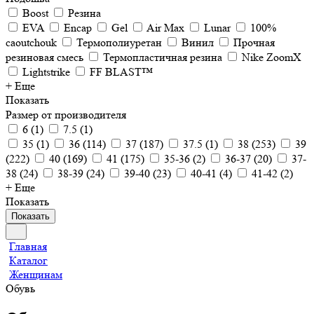
Boost
Резина
EVA
Encap
Gel
Air Max
Lunar
100%
caoutchouk
Термополиуретан
Винил
Прочная
резиновая смесь
Термопластичная резина
Nike ZoomX
Lightstrike
FF BLAST™
+ Еще
Показать
Размер от производителя
6
(
1
)
7.5
(
1
)
35
(
1
)
36
(
114
)
37
(
187
)
37.5
(
1
)
38
(
253
)
39
(
222
)
40
(
169
)
41
(
175
)
35-36
(
2
)
36-37
(
20
)
37-
38
(
24
)
38-39
(
24
)
39-40
(
23
)
40-41
(
4
)
41-42
(
2
)
+ Еще
Показать
Показать
Главная
Каталог
Женщинам
Обувь