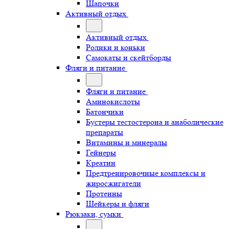
Шапочки
Активный отдых
Активный отдых
Ролики и коньки
Самокаты и скейтборды
Фляги и питание
Фляги и питание
Аминокислоты
Батончики
Бустеры тестостерона и анаболические
препараты
Витамины и минералы
Гейнеры
Креатин
Предтренировочные комплексы и
жиросжигатели
Протеины
Шейкеры и фляги
Рюкзаки, сумки