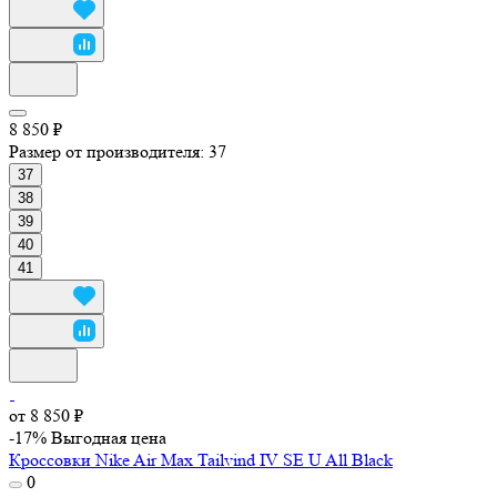
8 850 ₽
Размер от производителя:
37
37
38
39
40
41
от 8 850 ₽
-17%
Выгодная цена
Кроссовки Nike Air Max Tailvind IV SE U All Black
0