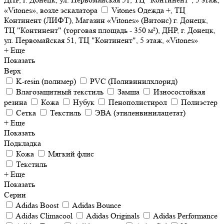
«Vitones», возле эскалатора
Vitones Одежда +, ТЦ
Континент (ЛИФТ), Магазин «Vitones» (Витонс) г. Донецк,
ТЦ "Континент" (торговая площадь - 350 м²), ДНР, г. Донецк,
ул. Первомайская 51, ТЦ "Континент", 5 этаж, «Vitones»
+ Еще
Показать
Верх
K-resin (полимер)
PVC (Поливинилхлорид)
Влагозащитный текстиль
Замша
Износостойкая
резина
Кожа
Нубук
Пенополистирол
Полиэстер
Сетка
Текстиль
ЭВА (этиленвинилацетат)
+ Еще
Показать
Подкладка
Кожа
Мягкий флис
Текстиль
+ Еще
Показать
Серии
Adidas Boost
Adidas Bounce
Adidas Climacool
Adidas Originals
Adidas Performance