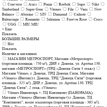
Converse
Asics
Puma
Reebok
Supo
Nike
Timberland
Super Gear
Vitones
Fila
Vans
New
Balance
Aborino
SJN
Diamond
Cailaste
Balenciaga
Romantic
Salomon
Forever Rose
Crocs
UGG
MIU MIU
+ Еще
Показать
БОЛЬШИЕ РАЗМЕРЫ
Нет
Показать
Наличие в магазинах
МАГАЗИН МЕТРОСПОРТ, Магазин «Метроспорт»
(торговая площадь - 750 м²), ДНР, г. Донецк, ул. Артёма 130,
магазин «МЕТРОСПОРТ» (ТРЦ «Донецк Сити 3 этаж»)
Магазин Vitones, г. Донецк, ТРЦ Донецк Сити, Магазин
«Vitones» (Витонс) г. Донецк, ТРЦ "Донецк Сити" (торговая
площадь - 325 м²), ДНР, г. Донецк, ул. Артёма 130, ТРЦ
"Донецк Сити", 2 этаж, «Vitones»
Vitones Инвентарь +, ТЦ Континент (ПАНОРАМА),
Магазин «Vitones» (Витонс Инвентарь+) г. Донецк, ТЦ
"Континент", возле эскалатора (торговая площадь - 365 м²),
ДНР, г. Донецк, ул. Первомайская 51, ТЦ "Континент", 5 этаж,