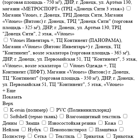
(торговая площадь - 750 м²), ДНР, г. Донецк, ул. Артёма 130,
магазин «МЕТРОСПОРТ» (ТРЦ «Донецк Сити 3 этаж»)
Магазин Vitones, г. Донецк, ТРЦ Донецк Сити, Магазин
«Vitones» (Витонс) г. Донецк, ТРЦ "Донецк Сити" (торговая
площадь - 325 м²), ДНР, г. Донецк, ул. Артёма 130, ТРЦ
"Донецк Сити", 2 этаж, «Vitones»
Vitones Инвентарь +, ТЦ Континент (ПАНОРАМА),
Магазин «Vitones» (Витонс Инвентарь+) г. Донецк, ТЦ
"Континент", возле эскалатора (торговая площадь - 365 м²),
ДНР, г. Донецк, ул. Первомайская 51, ТЦ "Континент", 5 этаж,
«Vitones», возле эскалатора
Vitones Одежда +, ТЦ
Континент (ЛИФТ), Магазин «Vitones» (Витонс) г. Донецк,
ТЦ "Континент" (торговая площадь - 350 м²), ДНР, г. Донецк,
ул. Первомайская 51, ТЦ "Континент", 5 этаж, «Vitones»
+ Еще
Показать
Верх
K-resin (полимер)
PVC (Поливинилхлорид)
Softshell (термо ткань)
Влагозащитный текстиль
Деним
Замша
Износостойкая резина
Кожа
Нейлон
Нубук
Пенополистирол
Плащёвка
Полиэстер
Сетка
Текстиль
Трикотаж
Трикотаж