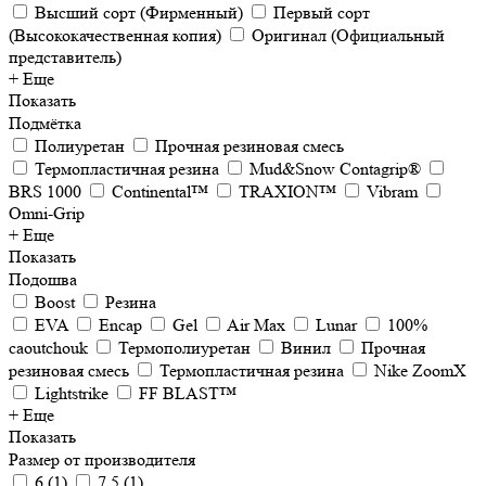
Высший сорт (Фирменный)
Первый сорт
(Высококачественная копия)
Оригинал (Официальный
представитель)
+ Еще
Показать
Подмётка
Полиуретан
Прочная резиновая смесь
Термопластичная резина
Mud&Snow Contagrip®
BRS 1000
Continental™
TRAXION™
Vibram
Omni-Grip
+ Еще
Показать
Подошва
Boost
Резина
EVA
Encap
Gel
Air Max
Lunar
100%
caoutchouk
Термополиуретан
Винил
Прочная
резиновая смесь
Термопластичная резина
Nike ZoomX
Lightstrike
FF BLAST™
+ Еще
Показать
Размер от производителя
6
(
1
)
7.5
(
1
)