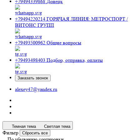
+79494339868
Донецк
+79494220214
ГОРЯЧАЯ ЛИНИЯ: МЕТРОСПОРТ /
ВИТОНС ГРУПП
+79493500962
Общие вопросы
+79493498403
Подбор, отправка, оплаты
Заказать звонок
alexey47@yandex.ru
Темная тема
Светлая тема
Фильтр
Сбросить все
По убыванию сортировки