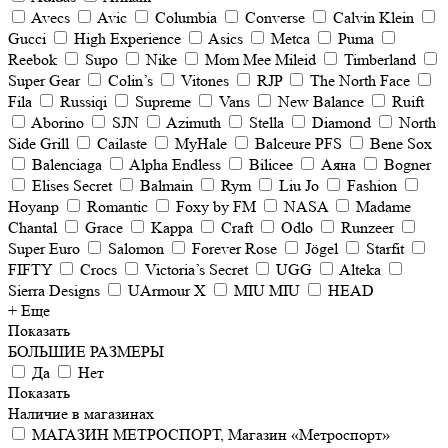
Avecs
Avic
Columbia
Converse
Calvin Klein
Gucci
High Experience
Asics
Metca
Puma
Reebok
Supo
Nike
Mom Mee Mileid
Timberland
Super Gear
Colin’s
Vitones
RJP
The North Face
Fila
Russiqi
Supreme
Vans
New Balance
Ruift
Aborino
SJN
Azimuth
Stella
Diamond
North
Side Grill
Cailaste
MyHale
Balceure PFS
Bene Sox
Balenciaga
Alpha Endless
Bilicee
Аяна
Bogner
Elises Secret
Balmain
Rym
Liu Jo
Fashion
Hoyanp
Romantic
Foxy by FM
NASA
Madame
Chantal
Grace
Kappa
Craft
Odlo
Runzeer
Super Euro
Salomon
Forever Rose
Jögel
Starfit
FIFTY
Crocs
Victoria’s Secret
UGG
Alteka
Sierra Designs
UArmour X
MIU MIU
HEAD
+ Еще
Показать
БОЛЬШИЕ РАЗМЕРЫ
Да
Нет
Показать
Наличие в магазинах
МАГАЗИН МЕТРОСПОРТ, Магазин «Метроспорт»