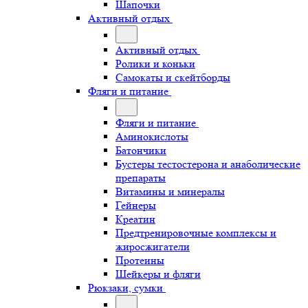
Шапочки
Активный отдых
Активный отдых
Ролики и коньки
Самокаты и скейтборды
Фляги и питание
Фляги и питание
Аминокислоты
Батончики
Бустеры тестостерона и анаболические
препараты
Витамины и минералы
Гейнеры
Креатин
Предтренировочные комплексы и
жиросжигатели
Протеины
Шейкеры и фляги
Рюкзаки, сумки