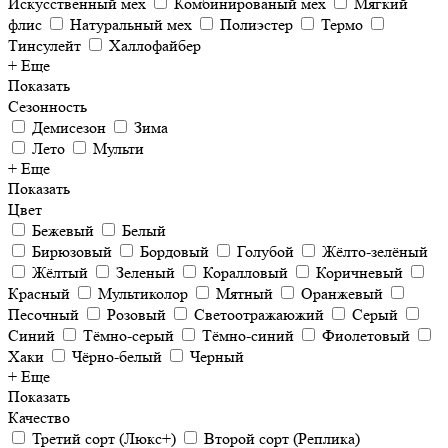
Искусственный мех
Комбинированый мех
Мягкий
флис
Натуральный мех
Полиэстер
Термо
Тинсулейт
Халлофайбер
+ Еще
Показать
Сезонность
Демисезон
Зима
Лето
Мульти
+ Еще
Показать
Цвет
Бежевый
Белый
Бирюзовый
Бордовый
Голубой
Жёлто-зелёный
Жёлтый
Зеленый
Коралловый
Коричневый
Красный
Мультиколор
Мятный
Оранжевый
Песочный
Розовый
Светоотражаюжий
Серый
Синий
Тёмно-серый
Тёмно-синий
Фиолетовый
Хаки
Чёрно-белый
Черный
+ Еще
Показать
Качество
Третий сорт (Люкс+)
Второй сорт (Реплика)