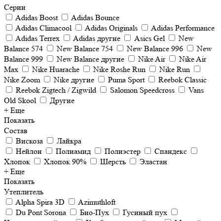
Серии
Adidas Boost
Adidas Bounce
Adidas Climacool
Adidas Originals
Adidas Performance
Adidas Terrex
Adidas другие
Asics Gel
New
Balance 574
New Balance 754
New Balance 996
New
Balance 999
New Balance другие
Nike Air
Nike Air
Max
Nike Huarache
Nike Roshe Run
Nike Run
Nike Zoom
Nike другие
Puma Sport
Reebok Classic
Reebok Zigtech / Zigwild
Salomon Speedcross
Vans
Old Skool
Другие
+ Еще
Показать
Состав
Вискоза
Лайкра
Нейлон
Полиамид
Полиэстер
Спандекс
Хлопок
Хлопок 90%
Шерсть
Эластан
+ Еще
Показать
Утеплитель
Alpha Spira 3D
Azimuthloft
Du Pont Sorona
Био-Пух
Гусиный пух