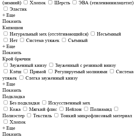
(зимний)
Хлопок
Шерсть
ЭВА (этиленвинилацетат)
Эластик
+ Еще
Показать
Капюшон
Натуральный мех (отстёгивающийся)
Несъёмный
Нет
Система утяжек
Съёмный
+ Еще
Показать
Крой брючин
Зауженный книзу
Зауженный с резинкой внизу
Клёш
Прямой
Регулируемый молниями
Система
утяжек
Слегка зауженный книзу
+ Еще
Показать
Подкладка
Без подкладки
Искусственный мех
Кожа
Мягкий флис
Нейлон
Полиамид
Полиэстер
Текстиль
Тонкий микрофлисовый материал
Хлопок
+ Еще
Показать