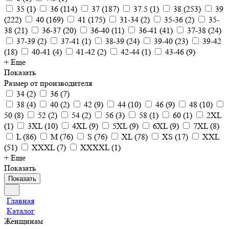
35
(
1
)
36
(
114
)
37
(
187
)
37.5
(
1
)
38
(
253
)
39
(
222
)
40
(
169
)
41
(
175
)
31-34
(
2
)
35-36
(
2
)
35-
38
(
21
)
36-37
(
20
)
36-40
(
11
)
36-41
(
41
)
37-38
(
24
)
37-39
(
2
)
37-41
(
1
)
38-39
(
24
)
39-40
(
23
)
39-42
(
18
)
40-41
(
4
)
41-42
(
2
)
42-44
(
1
)
43-46
(
9
)
+ Еще
Показать
Размер от производителя
34
(
2
)
36
(
7
)
38
(
4
)
40
(
2
)
42
(
9
)
44
(
10
)
46
(
9
)
48
(
10
)
50
(
8
)
52
(
2
)
54
(
2
)
56
(
3
)
58
(
1
)
60
(
1
)
2XL
(
1
)
3XL
(
10
)
4XL
(
9
)
5XL
(
9
)
6XL
(
9
)
7XL
(
8
)
L
(
86
)
M
(
76
)
S
(
76
)
XL
(
78
)
XS
(
17
)
XXL
(
51
)
XXXL
(
7
)
XXXXL
(
1
)
+ Еще
Показать
Показать
Главная
Каталог
Женщинам