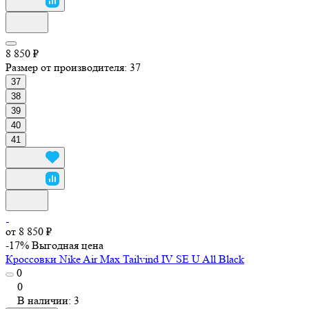
8 850 ₽
Размер от производителя:
37
37
38
39
40
41
от 8 850 ₽
-17%
Выгодная цена
Кроссовки Nike Air Max Tailvind IV SE U All Black
0
0
В наличии: 3