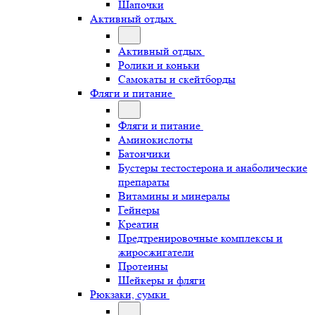
Шапочки
Активный отдых
Активный отдых
Ролики и коньки
Самокаты и скейтборды
Фляги и питание
Фляги и питание
Аминокислоты
Батончики
Бустеры тестостерона и анаболические
препараты
Витамины и минералы
Гейнеры
Креатин
Предтренировочные комплексы и
жиросжигатели
Протеины
Шейкеры и фляги
Рюкзаки, сумки