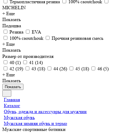
Термопластичная резина
100% caoutchouk
MICHELIN
+ Еще
Показать
Подошва
Резина
EVA
100% caoutchouk
Прочная резиновая смесь
+ Еще
Показать
Размер от производителя
40
(
1
)
41
(
14
)
42
(
19
)
43
(
18
)
44
(
26
)
45
(
18
)
46
(
5
)
+ Еще
Показать
Показать
Главная
Каталог
Обувь, одежда и аксессуары для мужчин
Мужская обувь
Мужская зимняя обувь и термо
Мужские спортивные ботинки