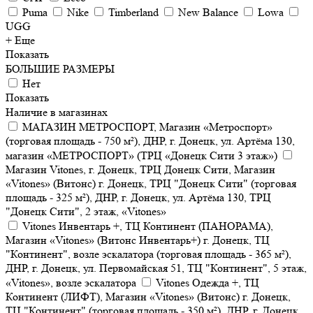
Puma
Nike
Timberland
New Balance
Lowa
UGG
+ Еще
Показать
БОЛЬШИЕ РАЗМЕРЫ
Нет
Показать
Наличие в магазинах
МАГАЗИН МЕТРОСПОРТ, Магазин «Метроспорт»
(торговая площадь - 750 м²), ДНР, г. Донецк, ул. Артёма 130,
магазин «МЕТРОСПОРТ» (ТРЦ «Донецк Сити 3 этаж»)
Магазин Vitones, г. Донецк, ТРЦ Донецк Сити, Магазин
«Vitones» (Витонс) г. Донецк, ТРЦ "Донецк Сити" (торговая
площадь - 325 м²), ДНР, г. Донецк, ул. Артёма 130, ТРЦ
"Донецк Сити", 2 этаж, «Vitones»
Vitones Инвентарь +, ТЦ Континент (ПАНОРАМА),
Магазин «Vitones» (Витонс Инвентарь+) г. Донецк, ТЦ
"Континент", возле эскалатора (торговая площадь - 365 м²),
ДНР, г. Донецк, ул. Первомайская 51, ТЦ "Континент", 5 этаж,
«Vitones», возле эскалатора
Vitones Одежда +, ТЦ
Континент (ЛИФТ), Магазин «Vitones» (Витонс) г. Донецк,
ТЦ "Континент" (торговая площадь - 350 м²), ДНР, г. Донецк,