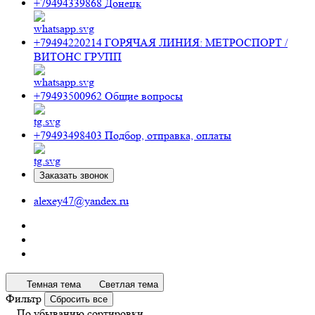
+79494339868
Донецк
+79494220214
ГОРЯЧАЯ ЛИНИЯ: МЕТРОСПОРТ /
ВИТОНС ГРУПП
+79493500962
Общие вопросы
+79493498403
Подбор, отправка, оплаты
Заказать звонок
alexey47@yandex.ru
Темная тема
Светлая тема
Фильтр
Сбросить все
По убыванию сортировки