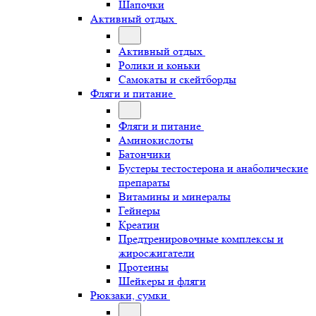
Шапочки
Активный отдых
Активный отдых
Ролики и коньки
Самокаты и скейтборды
Фляги и питание
Фляги и питание
Аминокислоты
Батончики
Бустеры тестостерона и анаболические
препараты
Витамины и минералы
Гейнеры
Креатин
Предтренировочные комплексы и
жиросжигатели
Протеины
Шейкеры и фляги
Рюкзаки, сумки