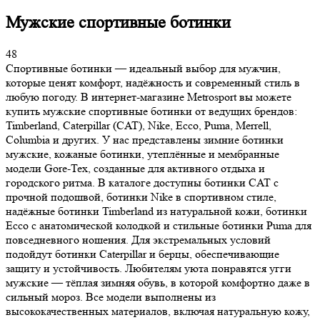
Мужские спортивные ботинки
48
Спортивные ботинки — идеальный выбор для мужчин,
которые ценят комфорт, надёжность и современный стиль в
любую погоду. В интернет-магазине Metrosport вы можете
купить мужские спортивные ботинки от ведущих брендов:
Timberland, Caterpillar (CAT), Nike, Ecco, Puma, Merrell,
Columbia и других. У нас представлены зимние ботинки
мужские, кожаные ботинки, утеплённые и мембранные
модели Gore-Tex, созданные для активного отдыха и
городского ритма. В каталоге доступны ботинки CAT с
прочной подошвой, ботинки Nike в спортивном стиле,
надёжные ботинки Timberland из натуральной кожи, ботинки
Ecco с анатомической колодкой и стильные ботинки Puma для
повседневного ношения. Для экстремальных условий
подойдут ботинки Caterpillar и берцы, обеспечивающие
защиту и устойчивость. Любителям уюта понравятся угги
мужские — тёплая зимняя обувь, в которой комфортно даже в
сильный мороз. Все модели выполнены из
высококачественных материалов, включая натуральную кожу,