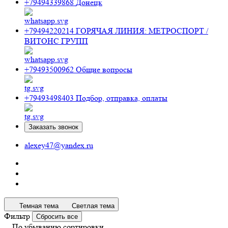
+79494339868
Донецк
+79494220214
ГОРЯЧАЯ ЛИНИЯ: МЕТРОСПОРТ /
ВИТОНС ГРУПП
+79493500962
Общие вопросы
+79493498403
Подбор, отправка, оплаты
Заказать звонок
alexey47@yandex.ru
Темная тема
Светлая тема
Фильтр
Сбросить все
По убыванию сортировки