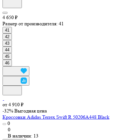
4 650 ₽
Размер от производителя:
41
41
42
43
44
45
46
от 4 910 ₽
-32%
Выгодная цена
Кроссовки Adidas Terrex Swift R 50206A448 Black
0
0
В наличии: 13