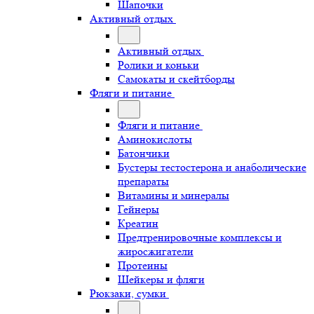
Шапочки
Активный отдых
Активный отдых
Ролики и коньки
Самокаты и скейтборды
Фляги и питание
Фляги и питание
Аминокислоты
Батончики
Бустеры тестостерона и анаболические
препараты
Витамины и минералы
Гейнеры
Креатин
Предтренировочные комплексы и
жиросжигатели
Протеины
Шейкеры и фляги
Рюкзаки, сумки