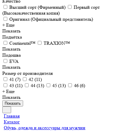
Качество
Высший сорт (Фирменный)
Первый сорт
(Высококачественная копия)
Оригинал (Официальный представитель)
+ Еще
Показать
Подмётка
Continental™
TRAXION™
Показать
Подошва
EVA
Показать
Размер от производителя
41
(
7
)
42
(
11
)
43
(
11
)
44
(
13
)
45
(
13
)
46
(
6
)
+ Еще
Показать
Показать
Главная
Каталог
Обувь, одежда и аксессуары для мужчин