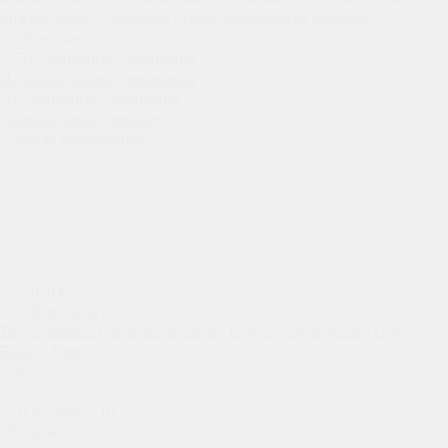
нижнее белье, Metrosport станет правильным выбором.
Все фильтры
По убыванию сортировки
По возрастанию сортировки
По убыванию сортировки
Сначала непопулярные
Сначала популярные
от 5 050 ₽
-9%
Выгодная цена
Трусы-шорты Calvin Klein Shorty Cotton Stretch White / Gray /
Black - 3 шт.
0
0
В наличии: 10
В корзину