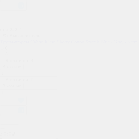
от 5 050 ₽
-9%
Выгодная цена
Трусы-шорты Calvin Klein Shorty Cotton Stretch Blue / Gray - 3 шт.
0
0
В наличии: 36
В корзину
В наличии: 8
В корзину
5 050 ₽