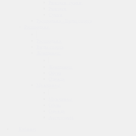
Рюкзаки, сумки
Рюкзаки
Сумки
Распродажа - Виды спорта
Распродажа
Распродажа
Виды спорта
Женщинам
Женщинам
Обувь
Одежда
Мужчинам
Мужчинам
Обувь
Одежда
Аксессуары
Кабинет