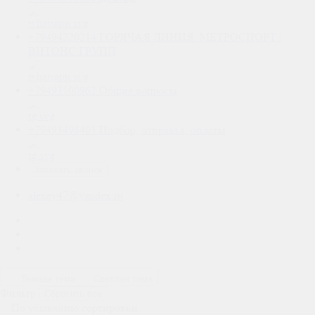
+79494220214
ГОРЯЧАЯ ЛИНИЯ: МЕТРОСПОРТ /
ВИТОНС ГРУПП
+79493500962
Общие вопросы
+79493498403
Подбор, отправка, оплаты
Заказать звонок
alexey47@yandex.ru
Темная тема
Светлая тема
Фильтр
Сбросить все
По убыванию сортировки