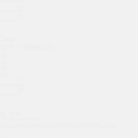
5 050 ₽
Размер от производителя:
S
S
M
L
XL
от 5 420 ₽
-9%
Выгодная цена
Трусы-шорты Nike Everyday Cotton Stretch Black - 3 шт.
0
0