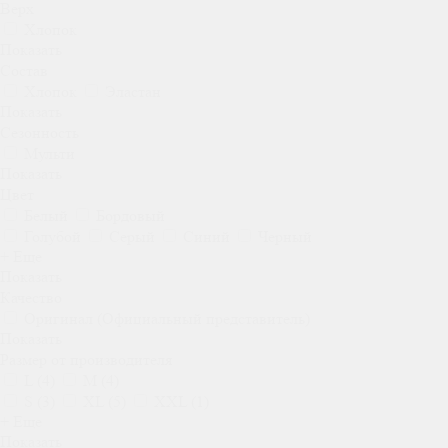
Верх
Хлопок
Показать
Состав
Хлопок
Эластан
Показать
Сезонность
Мульти
Показать
Цвет
Белый
Бордовый
Голубой
Серый
Синий
Черный
+ Еще
Показать
Качество
Оригинал (Официальный представитель)
Показать
Размер от производителя
L
(
4
)
M
(
4
)
S
(
3
)
XL
(
5
)
XXL
(
1
)
+ Еще
Показать