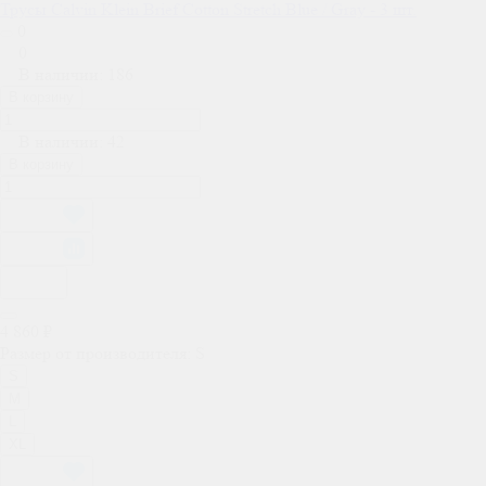
Трусы Calvin Klein Brief Cotton Stretch Blue / Gray - 3 шт.
0
0
В наличии: 186
В корзину
В наличии: 42
В корзину
4 860 ₽
Размер от производителя:
S
S
M
L
XL