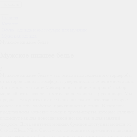
Показать
Главная
Каталог
Обувь, одежда и аксессуары для мужчин
Мужская одежда
Мужское нижнее белье
Мужское нижнее белье
5
Мужское нижнее белье – это основа повседневного гардероба,
от которой зависит комфорт и уверенность в течение всего дня.
В интернет-магазине Metrosport вы найдете широкий выбор
моделей: от классических трусов до удобных трусов-шорт. Мы
предлагаем купить нижнее белье высокого качества, которое
сочетает в себе удобство, практичность и стиль. В каталоге
представлены мужские трусы и трусы-шорты, которые отлично
подойдут как для повседневной носки, так и для занятий
спортом. Для ценителей модных брендов доступны модели от
Calvin Klein, Nike, Gucci – это сочетание современного дизайна
и долговечности. Если вы ищете надежное и удобное мужское