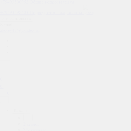
+79493500962
Общие вопросы
+79493498403
Подбор, отправка, оплаты
Заказать звонок
E-mail
alexey47@yandex.ru
0
0
0
Каталог
Каталог
Мужчинам