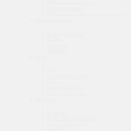
Обувь для единоборств
Одежда для бокса
Одежда для единоборств и тренировок
Командный спорт
Командный спорт
Футбол
Баскетбол
Волейбол
Игры
Игры
Бадминтон и теннис
Дартс
Настольные игры
Настольный теннис
Плавание
Плавание
Аксессуары для плавания
Купальная одежда
Шапочки