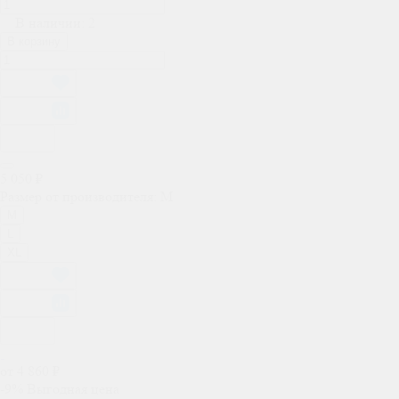
В наличии: 2
В корзину
5 050 ₽
Размер от производителя:
M
M
L
XL
от 4 860 ₽
-9%
Выгодная цена