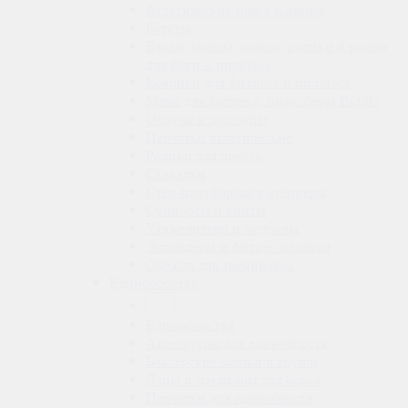
Атлетические пояса и лямки
Батуты
Блоки, кольца, колёса, ролики и ремни
для йоги и пилатеса
Коврики для фитнеса и пилатеса
Мячи для фитнеса, полусферы BOSU
Обручи и хулахупы
Перчатки атлетические
Ролики для пресса
Скакалки
Степ-платформы и степперы
Суппорты и бинты
Утяжелители и медболы
Эспандеры и фитнес-резинки
Одежда для тренировок
Единоборства
Единоборства
Аксессуары для единоборств
Боксерские мешки и груши
Лапы и макивары для бокса
Перчатки для единоборств