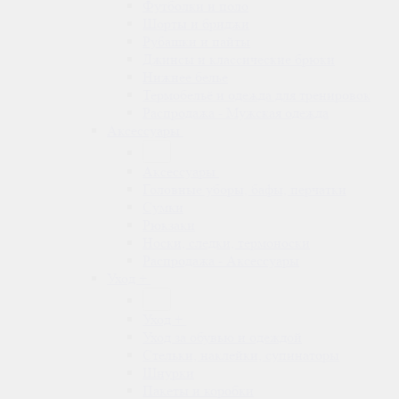
Футболки и поло
Шорты и бриджи
Рубашки и пайты
Джинсы и классические брюки
Нижнее белье
Термобельё и одежда для тренировок
Распродажа - Мужская одежда
Аксессуары
Аксессуары
Головные уборы, бафы, перчатки
Сумки
Рюкзаки
Носки, следки, термоноски
Распродажа - Аксессуары
Уход +
Уход +
Уход за обувью и одеждой
Стельки, наклейки, супинаторы
Шнурки
Пакеты и коробки