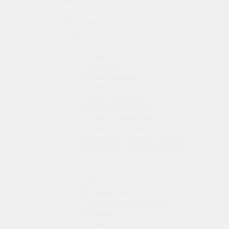
Мужчинам
Обувь
Обувь
Кроссовки
Кеды и слипоны
Зимняя обувь и термо
Обувь для футбола
Баскетбольная обувь
Обувь для единоборств
Туфли и мокасины
Шлёпанцы, сланцы, сандали
Распродажа - Мужская обувь
Одежда
Одежда
Верхняя одежда
Толстовки и олимпийки
Костюмы
Брюки