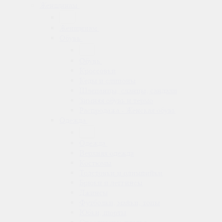
Женщинам
Женщинам
Обувь
Обувь
Кроссовки
Кеды и слипоны
Шлёпанцы, сланцы, сандали
Зимняя обувь и термо
Распродажа - Женская обувь
Одежда
Одежда
Верхняя одежда
Костюмы
Толстовки и олимпийки
Брюки и леггинсы
Джинсы
Футболки, майки, топы
Юбки, шорты