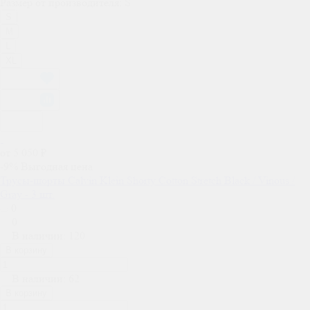
Размер от производителя:
S
S
M
L
XL
от 5 050 ₽
-9%
Выгодная цена
Трусы-шорты Calvin Klein Shorty Cotton Stretch Black / Vinous /
Gray - 3 шт.
0
0
В наличии: 120
В корзину
В наличии: 62
В корзину