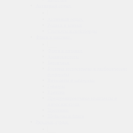
Активный отдых
Активный отдых
Ролики и коньки
Самокаты и скейтборды
Фляги и питание
Фляги и питание
Аминокислоты
Батончики
Бустеры тестостерона и анаболические
препараты
Витамины и минералы
Гейнеры
Креатин
Предтренировочные комплексы и
жиросжигатели
Протеины
Шейкеры и фляги
Рюкзаки, сумки