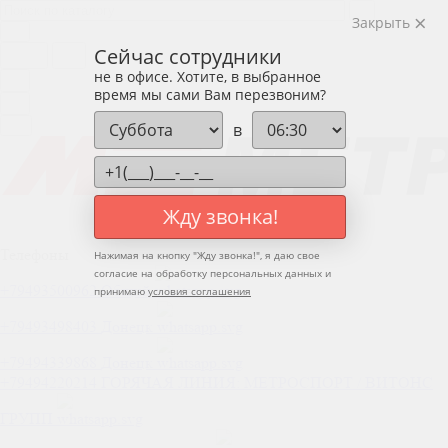
Закрыть
Сейчас сотрудники
не в офисе. Хотите, в выбранное
время мы сами Вам перезвоним?
в
Жду звонка!
Телефоны
Нажимая на кнопку "
Жду звонка!
", я даю свое
согласие на обработку персональных данных и
+79493500962
Общий
принимаю
условия соглашения
+79493498403
Донецк
+79494339868
Донецк
+79494220214
ГОРЯЧАЯ ЛИНИЯ: МЕТРОСПОРТ / ВИТОНС
ГРУПП