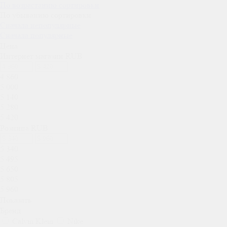
По возрастанию сортировки
По убыванию сортировки
Сначала непопулярные
Сначала популярные
Цена
Интернет магазин RUB
4 860
5 000
5 140
5 280
5 420
Розница RUB
5 340
5 495
5 650
5 805
5 960
Показать
Бренд
Calvin Klein
Nike