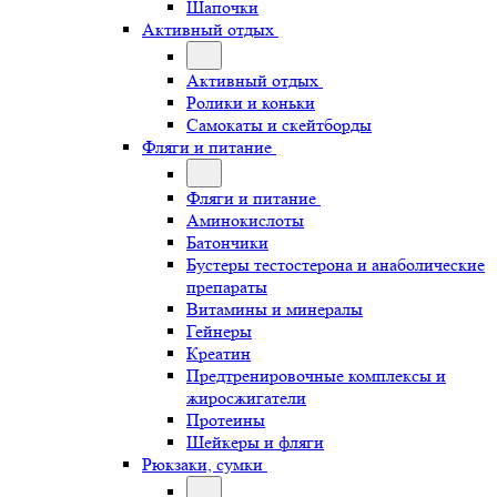
Шапочки
Активный отдых
Активный отдых
Ролики и коньки
Самокаты и скейтборды
Фляги и питание
Фляги и питание
Аминокислоты
Батончики
Бустеры тестостерона и анаболические
препараты
Витамины и минералы
Гейнеры
Креатин
Предтренировочные комплексы и
жиросжигатели
Протеины
Шейкеры и фляги
Рюкзаки, сумки