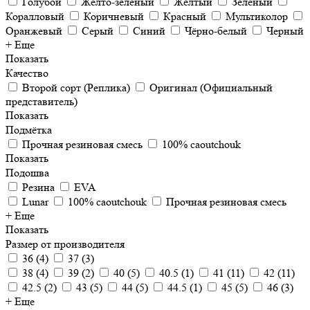
Голубой
Жёлто-зелёный
Жёлтый
Зеленый
Коралловый
Коричневый
Красный
Мультиколор
Оранжевый
Серый
Синий
Чёрно-белый
Черный
+ Еще
Показать
Качество
Второй сорт (Реплика)
Оригинал (Официальный
представитель)
Показать
Подмётка
Прочная резиновая смесь
100% caoutchouk
Показать
Подошва
Резина
EVA
Lunar
100% caoutchouk
Прочная резиновая смесь
+ Еще
Показать
Размер от производителя
36
(
4
)
37
(
3
)
38
(
4
)
39
(
2
)
40
(
5
)
40.5
(
1
)
41
(
11
)
42
(
11
)
42.5
(
2
)
43
(
5
)
44
(
5
)
44.5
(
1
)
45
(
5
)
46
(
3
)
+ Еще