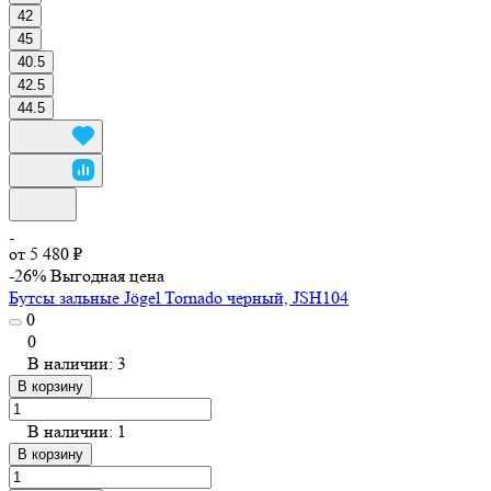
42
45
40.5
42.5
44.5
от 5 480 ₽
-26%
Выгодная цена
Бутсы зальные Jögel Tornado черный, JSH104
0
0
В наличии: 3
В корзину
В наличии: 1
В корзину