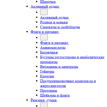
Шапочки
Активный отдых
Активный отдых
Ролики и коньки
Самокаты и скейтборды
Фляги и питание
Фляги и питание
Аминокислоты
Батончики
Бустеры тестостерона и анаболические
препараты
Витамины и минералы
Гейнеры
Креатин
Предтренировочные комплексы и
жиросжигатели
Протеины
Шейкеры и фляги
Рюкзаки, сумки