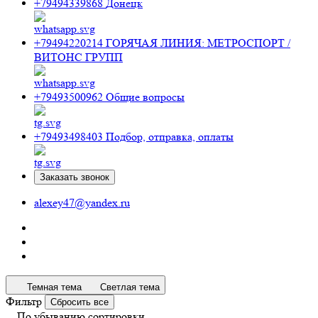
+79494339868
Донецк
+79494220214
ГОРЯЧАЯ ЛИНИЯ: МЕТРОСПОРТ /
ВИТОНС ГРУПП
+79493500962
Общие вопросы
+79493498403
Подбор, отправка, оплаты
Заказать звонок
alexey47@yandex.ru
Темная тема
Светлая тема
Фильтр
Сбросить все
По убыванию сортировки