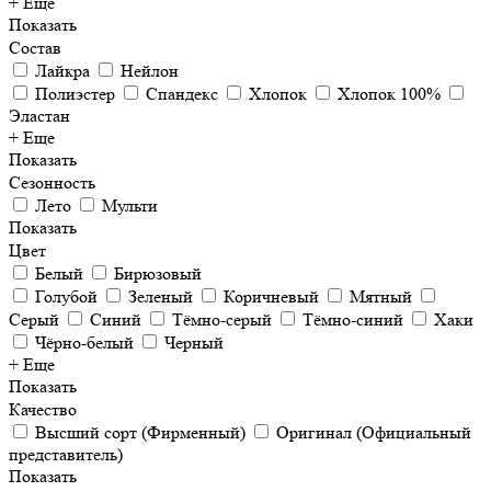
+ Еще
Показать
Состав
Лайкра
Нейлон
Полиэстер
Спандекс
Хлопок
Хлопок 100%
Эластан
+ Еще
Показать
Сезонность
Лето
Мульти
Показать
Цвет
Белый
Бирюзовый
Голубой
Зеленый
Коричневый
Мятный
Серый
Синий
Тёмно-серый
Тёмно-синий
Хаки
Чёрно-белый
Черный
+ Еще
Показать
Качество
Высший сорт (Фирменный)
Оригинал (Официальный
представитель)
Показать