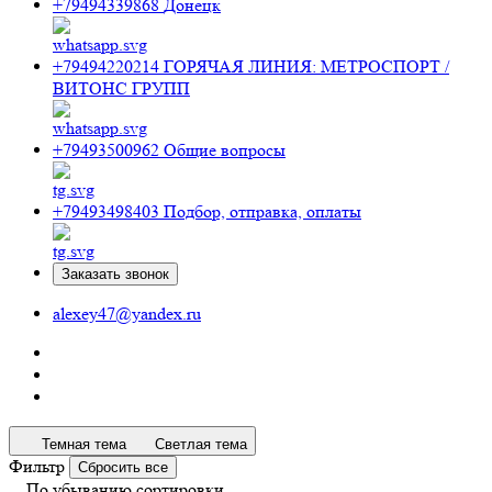
+79494339868
Донецк
+79494220214
ГОРЯЧАЯ ЛИНИЯ: МЕТРОСПОРТ /
ВИТОНС ГРУПП
+79493500962
Общие вопросы
+79493498403
Подбор, отправка, оплаты
Заказать звонок
alexey47@yandex.ru
Темная тема
Светлая тема
Фильтр
Сбросить все
По убыванию сортировки