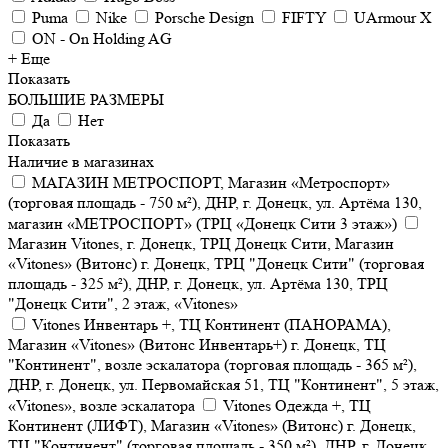
Puma
Nike
Porsche Design
FIFTY
UArmour X
ON - On Holding AG
+ Еще
Показать
БОЛЬШИЕ РАЗМЕРЫ
Да
Нет
Показать
Наличие в магазинах
МАГАЗИН МЕТРОСПОРТ, Магазин «Метроспорт»
(торговая площадь - 750 м²), ДНР, г. Донецк, ул. Артёма 130,
магазин «МЕТРОСПОРТ» (ТРЦ «Донецк Сити 3 этаж»)
Магазин Vitones, г. Донецк, ТРЦ Донецк Сити, Магазин
«Vitones» (Витонс) г. Донецк, ТРЦ "Донецк Сити" (торговая
площадь - 325 м²), ДНР, г. Донецк, ул. Артёма 130, ТРЦ
"Донецк Сити", 2 этаж, «Vitones»
Vitones Инвентарь +, ТЦ Континент (ПАНОРАМА),
Магазин «Vitones» (Витонс Инвентарь+) г. Донецк, ТЦ
"Континент", возле эскалатора (торговая площадь - 365 м²),
ДНР, г. Донецк, ул. Первомайская 51, ТЦ "Континент", 5 этаж,
«Vitones», возле эскалатора
Vitones Одежда +, ТЦ
Континент (ЛИФТ), Магазин «Vitones» (Витонс) г. Донецк,
ТЦ "Континент" (торговая площадь - 350 м²), ДНР, г. Донецк,