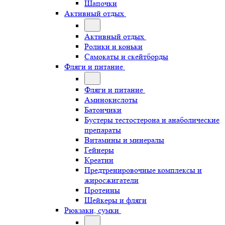
Шапочки
Активный отдых
Активный отдых
Ролики и коньки
Самокаты и скейтборды
Фляги и питание
Фляги и питание
Аминокислоты
Батончики
Бустеры тестостерона и анаболические
препараты
Витамины и минералы
Гейнеры
Креатин
Предтренировочные комплексы и
жиросжигатели
Протеины
Шейкеры и фляги
Рюкзаки, сумки