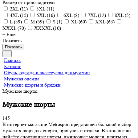
Размер от производителя
2XL
(
11
)
3XL
(
11
)
4XL
(
15
)
5XL
(
16
)
6XL
(
8
)
7XL
(
12
)
8XL
(
5
)
L
(
59
)
M
(
59
)
S
(
1
)
XL
(
60
)
XXL
(
63
)
XXXL
(
70
)
XXXXL
(
10
)
+ Еще
Показать
Показать
Главная
Каталог
Обувь, одежда и аксессуары для мужчин
Мужская одежда
Мужские шорты и бриджи
Мужские шорты
Мужские шорты
145
В интернет-магазине Metrosport представлен большой выбор
мужских шорт для спорта, прогулок и отдыха. В каталоге вы
найдёте спортивные шорты, джинсовые модели, шорты из