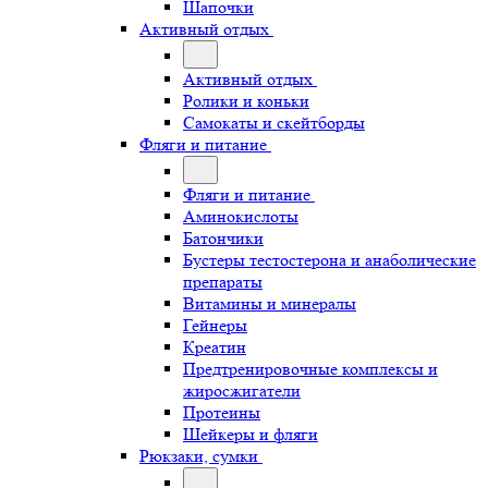
Шапочки
Активный отдых
Активный отдых
Ролики и коньки
Самокаты и скейтборды
Фляги и питание
Фляги и питание
Аминокислоты
Батончики
Бустеры тестостерона и анаболические
препараты
Витамины и минералы
Гейнеры
Креатин
Предтренировочные комплексы и
жиросжигатели
Протеины
Шейкеры и фляги
Рюкзаки, сумки