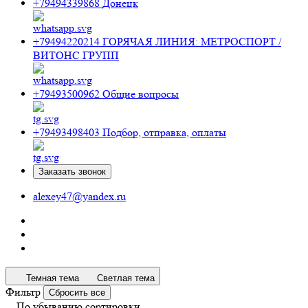
+79494339868
Донецк
+79494220214
ГОРЯЧАЯ ЛИНИЯ: МЕТРОСПОРТ /
ВИТОНС ГРУПП
+79493500962
Общие вопросы
+79493498403
Подбор, отправка, оплаты
Заказать звонок
alexey47@yandex.ru
Темная тема
Светлая тема
Фильтр
Сбросить все
По убыванию сортировки