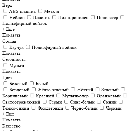
Верх
ABS-пластик
Металл
Нейлон
Пластик
Полипропилен
Полиэстер
Полиэфирный войлок
+ Еще
Показать
Состав
Каучук
Полиэфирный войлок
Показать
Сезонность
Мульти
Показать
Цвет
Бежевый
Белый
Бордовый
Жёлто-зелёный
Жёлтый
Зеленый
Коричневый
Красный
Мультиколор
Оранжевый
Светоотражаюжий
Серый
Сине-белый
Синий
Тёмно-синий
Фиолетовый
Чёрно-белый
Черный
+ Еще
Показать
Качество