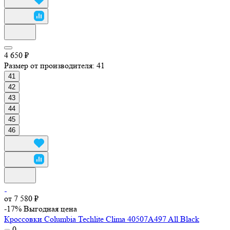
4 650 ₽
Размер от производителя:
41
41
42
43
44
45
46
от 7 580 ₽
-17%
Выгодная цена
Кроссовки Columbia Techlite Clima 40507A497 All Black
0