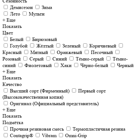
Сезонность
Демисезон
Зима
Лето
Мульти
+ Еще
Показать
Цвет
Белый
Бирюзовый
Голубой
Жёлтый
Зеленый
Коричневый
Красный
Мятный
Оранжевый
Песочный
Розовый
Серый
Синий
Тёмно-серый
Тёмно-
синий
Фиолетовый
Хаки
Чёрно-белый
Черный
+ Еще
Показать
Качество
Высший сорт (Фирменный)
Первый сорт
(Высококачественная копия)
Оригинал (Официальный представитель)
+ Еще
Показать
Подмётка
Прочная резиновая смесь
Термопластичная резина
Contagrip®
Vibram
Omni-Grip