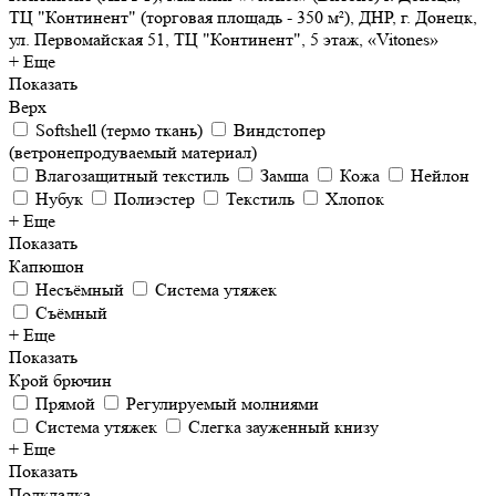
ТЦ "Континент" (торговая площадь - 350 м²), ДНР, г. Донецк,
ул. Первомайская 51, ТЦ "Континент", 5 этаж, «Vitones»
+ Еще
Показать
Верх
Softshell (термо ткань)
Виндстопер
(ветронепродуваемый материал)
Влагозащитный текстиль
Замша
Кожа
Нейлон
Нубук
Полиэстер
Текстиль
Хлопок
+ Еще
Показать
Капюшон
Несъёмный
Система утяжек
Съёмный
+ Еще
Показать
Крой брючин
Прямой
Регулируемый молниями
Система утяжек
Слегка зауженный книзу
+ Еще
Показать
Подкладка