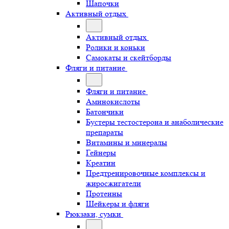
Шапочки
Активный отдых
Активный отдых
Ролики и коньки
Самокаты и скейтборды
Фляги и питание
Фляги и питание
Аминокислоты
Батончики
Бустеры тестостерона и анаболические
препараты
Витамины и минералы
Гейнеры
Креатин
Предтренировочные комплексы и
жиросжигатели
Протеины
Шейкеры и фляги
Рюкзаки, сумки