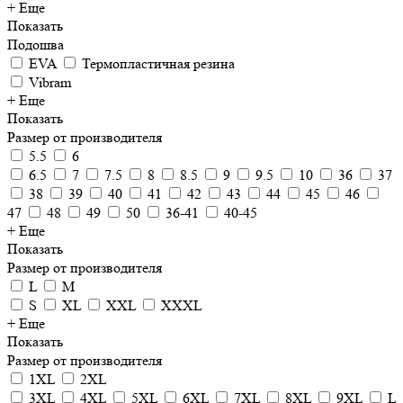
+ Еще
Показать
Подошва
EVA
Термопластичная резина
Vibram
+ Еще
Показать
Размер от производителя
5.5
6
6.5
7
7.5
8
8.5
9
9.5
10
36
37
38
39
40
41
42
43
44
45
46
47
48
49
50
36-41
40-45
+ Еще
Показать
Размер от производителя
L
M
S
XL
XXL
XXXL
+ Еще
Показать
Размер от производителя
1XL
2XL
3XL
4XL
5XL
6XL
7XL
8XL
9XL
L