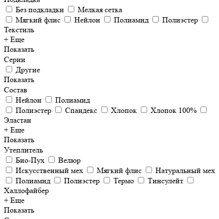
Без подкладки
Мелкая сетка
Мягкий флис
Нейлон
Полиамид
Полиэстер
Текстиль
+ Еще
Показать
Серии
Другие
Показать
Состав
Нейлон
Полиамид
Полиэстер
Спандекс
Хлопок
Хлопок 100%
Эластан
+ Еще
Показать
Утеплитель
Био-Пух
Велюр
Искусственный мех
Мягкий флис
Натуральный мех
Полиамид
Полиэстер
Термо
Тинсулейт
Халлофайбер
+ Еще
Показать