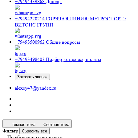
+79494339868
Донецк
+79494220214
ГОРЯЧАЯ ЛИНИЯ: МЕТРОСПОРТ /
ВИТОНС ГРУПП
+79493500962
Общие вопросы
+79493498403
Подбор, отправка, оплаты
Заказать звонок
alexey47@yandex.ru
Темная тема
Светлая тема
Фильтр
Сбросить все
По убыванию сортировки