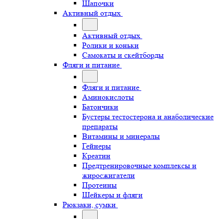
Шапочки
Активный отдых
Активный отдых
Ролики и коньки
Самокаты и скейтборды
Фляги и питание
Фляги и питание
Аминокислоты
Батончики
Бустеры тестостерона и анаболические
препараты
Витамины и минералы
Гейнеры
Креатин
Предтренировочные комплексы и
жиросжигатели
Протеины
Шейкеры и фляги
Рюкзаки, сумки