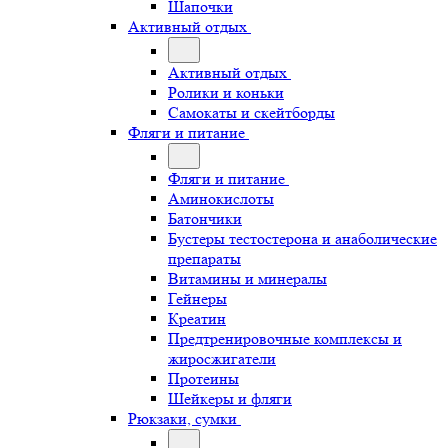
Шапочки
Активный отдых
Активный отдых
Ролики и коньки
Самокаты и скейтборды
Фляги и питание
Фляги и питание
Аминокислоты
Батончики
Бустеры тестостерона и анаболические
препараты
Витамины и минералы
Гейнеры
Креатин
Предтренировочные комплексы и
жиросжигатели
Протеины
Шейкеры и фляги
Рюкзаки, сумки