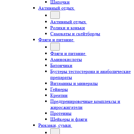
Шапочки
Активный отдых
Активный отдых
Ролики и коньки
Самокаты и скейтборды
Фляги и питание
Фляги и питание
Аминокислоты
Батончики
Бустеры тестостерона и анаболические
препараты
Витамины и минералы
Гейнеры
Креатин
Предтренировочные комплексы и
жиросжигатели
Протеины
Шейкеры и фляги
Рюкзаки, сумки