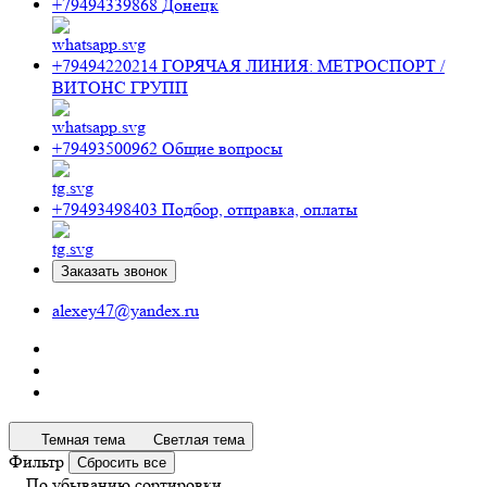
+79494339868
Донецк
+79494220214
ГОРЯЧАЯ ЛИНИЯ: МЕТРОСПОРТ /
ВИТОНС ГРУПП
+79493500962
Общие вопросы
+79493498403
Подбор, отправка, оплаты
Заказать звонок
alexey47@yandex.ru
Темная тема
Светлая тема
Фильтр
Сбросить все
По убыванию сортировки