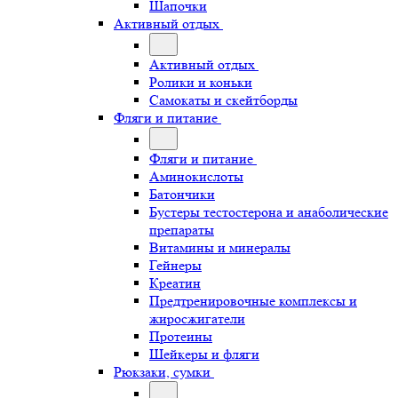
Шапочки
Активный отдых
Активный отдых
Ролики и коньки
Самокаты и скейтборды
Фляги и питание
Фляги и питание
Аминокислоты
Батончики
Бустеры тестостерона и анаболические
препараты
Витамины и минералы
Гейнеры
Креатин
Предтренировочные комплексы и
жиросжигатели
Протеины
Шейкеры и фляги
Рюкзаки, сумки