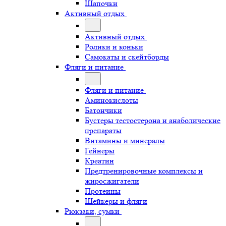
Шапочки
Активный отдых
Активный отдых
Ролики и коньки
Самокаты и скейтборды
Фляги и питание
Фляги и питание
Аминокислоты
Батончики
Бустеры тестостерона и анаболические
препараты
Витамины и минералы
Гейнеры
Креатин
Предтренировочные комплексы и
жиросжигатели
Протеины
Шейкеры и фляги
Рюкзаки, сумки