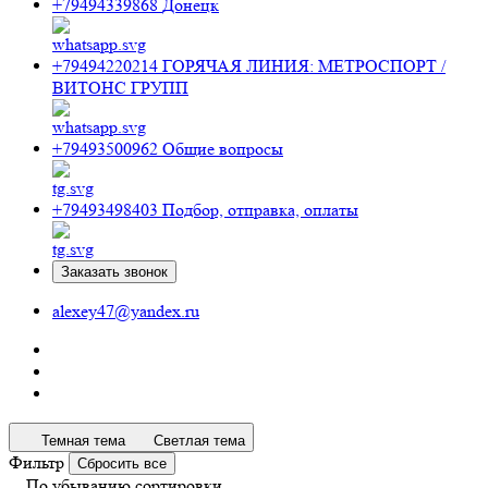
+79494339868
Донецк
+79494220214
ГОРЯЧАЯ ЛИНИЯ: МЕТРОСПОРТ /
ВИТОНС ГРУПП
+79493500962
Общие вопросы
+79493498403
Подбор, отправка, оплаты
Заказать звонок
alexey47@yandex.ru
Темная тема
Светлая тема
Фильтр
Сбросить все
По убыванию сортировки