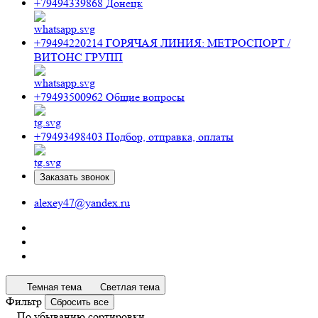
+79494339868
Донецк
+79494220214
ГОРЯЧАЯ ЛИНИЯ: МЕТРОСПОРТ /
ВИТОНС ГРУПП
+79493500962
Общие вопросы
+79493498403
Подбор, отправка, оплаты
Заказать звонок
alexey47@yandex.ru
Темная тема
Светлая тема
Фильтр
Сбросить все
По убыванию сортировки