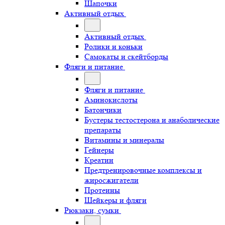
Шапочки
Активный отдых
Активный отдых
Ролики и коньки
Самокаты и скейтборды
Фляги и питание
Фляги и питание
Аминокислоты
Батончики
Бустеры тестостерона и анаболические
препараты
Витамины и минералы
Гейнеры
Креатин
Предтренировочные комплексы и
жиросжигатели
Протеины
Шейкеры и фляги
Рюкзаки, сумки