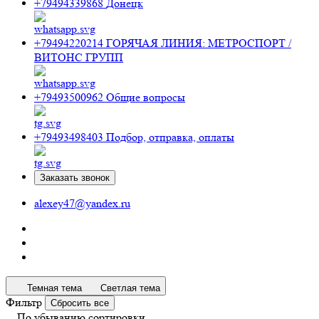
+79494339868
Донецк
+79494220214
ГОРЯЧАЯ ЛИНИЯ: МЕТРОСПОРТ /
ВИТОНС ГРУПП
+79493500962
Общие вопросы
+79493498403
Подбор, отправка, оплаты
Заказать звонок
alexey47@yandex.ru
Темная тема
Светлая тема
Фильтр
Сбросить все
По убыванию сортировки