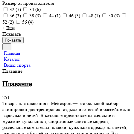
Размер от производителя
32
(
7
)
34
(
6
)
36
(
3
)
38
(
3
)
44
(
1
)
46
(
3
)
48
(
1
)
50
(
3
)
52
(
2
)
56
(
4
)
+ Еще
Показать
Показать
Главная
Каталог
Виды спорта
Плавание
Плавание
251
Товары для плавания в Metrosport — это большой выбор
экипировки для тренировок, отдыха и занятий в бассейне для
взрослых и детей. В каталоге представлены женские и
мужские купальники, спортивные слитные модели,
раздельные комплекты, плавки, купальная одежда для детей,
шапочки для бассейна из силикона, ткани и латекса. Вы