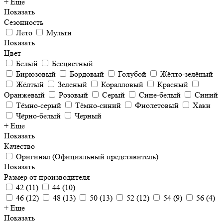
+ Еще
Показать
Сезонность
Лето
Мульти
Показать
Цвет
Белый
Бесцветный
Бирюзовый
Бордовый
Голубой
Жёлто-зелёный
Жёлтый
Зеленый
Коралловый
Красный
Оранжевый
Розовый
Серый
Сине-белый
Синий
Тёмно-серый
Тёмно-синий
Фиолетовый
Хаки
Чёрно-белый
Черный
+ Еще
Показать
Качество
Оригинал (Официальный представитель)
Показать
Размер от производителя
42
(
11
)
44
(
10
)
46
(
12
)
48
(
13
)
50
(
13
)
52
(
12
)
54
(
9
)
56
(
4
)
+ Еще
Показать