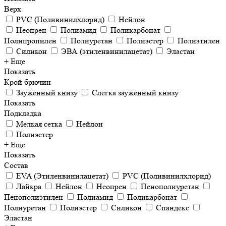
Верх
PVC (Поливинилхлорид)
Нейлон
Неопрен
Полиамид
Поликарбонат
Полипропилен
Полиуретан
Полиэстер
Полиэтилен
Силикон
ЭВА (этиленвинилацетат)
Эластан
+ Еще
Показать
Крой брючин
Зауженный книзу
Слегка зауженный книзу
Показать
Подкладка
Мелкая сетка
Нейлон
Полиэстер
+ Еще
Показать
Состав
EVA (Этиленвинилацетат)
PVC (Поливинилхлорид)
Лайкра
Нейлон
Неопрен
Пенополиуретан
Пенополиэтилен
Полиамид
Поликарбонат
Полиуретан
Полиэстер
Силикон
Спандекс
Эластан