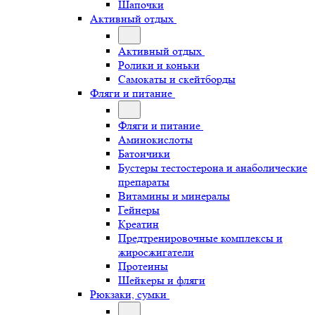
Шапочки
Активный отдых
Активный отдых
Ролики и коньки
Самокаты и скейтборды
Фляги и питание
Фляги и питание
Аминокислоты
Батончики
Бустеры тестостерона и анаболические
препараты
Витамины и минералы
Гейнеры
Креатин
Предтренировочные комплексы и
жиросжигатели
Протеины
Шейкеры и фляги
Рюкзаки, сумки