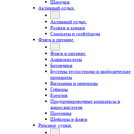
Шапочки
Активный отдых
Активный отдых
Ролики и коньки
Самокаты и скейтборды
Фляги и питание
Фляги и питание
Аминокислоты
Батончики
Бустеры тестостерона и анаболические
препараты
Витамины и минералы
Гейнеры
Креатин
Предтренировочные комплексы и
жиросжигатели
Протеины
Шейкеры и фляги
Рюкзаки, сумки