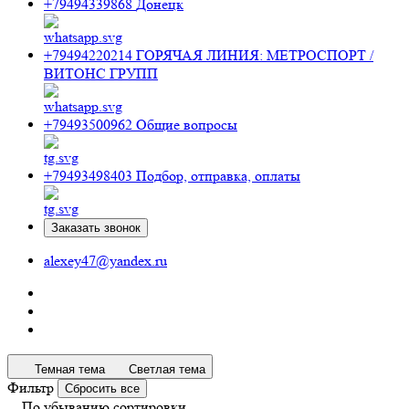
+79494339868
Донецк
+79494220214
ГОРЯЧАЯ ЛИНИЯ: МЕТРОСПОРТ /
ВИТОНС ГРУПП
+79493500962
Общие вопросы
+79493498403
Подбор, отправка, оплаты
Заказать звонок
alexey47@yandex.ru
Темная тема
Светлая тема
Фильтр
Сбросить все
По убыванию сортировки