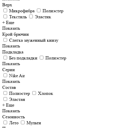
Верх
Микрофибра
Полиэстер
Текстиль
Эластик
+ Еще
Показать
Крой брючин
Слегка зауженный книзу
Показать
Подкладка
Без подкладки
Полиэстер
Показать
Серии
Nike Air
Показать
Состав
Полиэстер
Хлопок
Эластан
+ Еще
Показать
Сезонность
Лето
Мульти