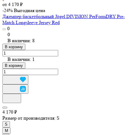
от 4 170 ₽
-24%
Выгодная цена
Джемпер баскетбольный Jögel DIVISION PerFormDRY Pre-
Match Longsleeve Jersey Red
0
0
В наличии: 8
В корзину
В наличии: 1
В корзину
4 170 ₽
Размер от производителя:
S
S
M