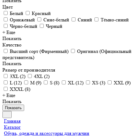
Показать
Цвет
Белый
Красный
Оранжевый
Сине-белый
Синий
Тёмно-синий
Чёрно-белый
Черный
+ Еще
Показать
Качество
Высший сорт (Фирменный)
Оригинал (Официальный
представитель)
Показать
Размер от производителя
3XL
(
2
)
4XL
(
2
)
L
(
12
)
M
(
9
)
S
(
8
)
XL
(
12
)
XS
(
3
)
XXL
(
9
)
XXXL
(
8
)
+ Еще
Показать
Показать
Главная
Каталог
Обувь, одежда и аксессуары для мужчин