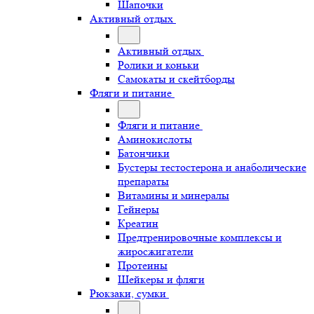
Шапочки
Активный отдых
Активный отдых
Ролики и коньки
Самокаты и скейтборды
Фляги и питание
Фляги и питание
Аминокислоты
Батончики
Бустеры тестостерона и анаболические
препараты
Витамины и минералы
Гейнеры
Креатин
Предтренировочные комплексы и
жиросжигатели
Протеины
Шейкеры и фляги
Рюкзаки, сумки