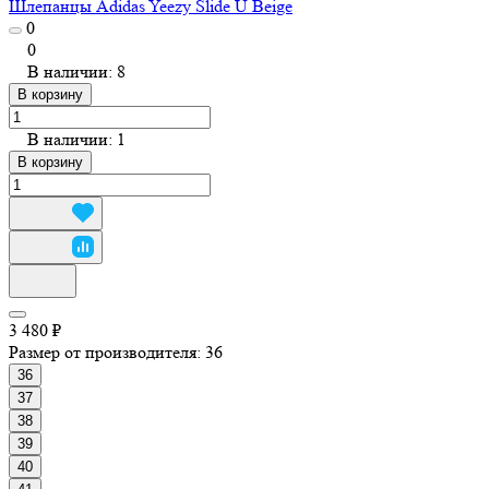
Шлепанцы Adidas Yeezy Slide U Beige
0
0
В наличии: 8
В корзину
В наличии: 1
В корзину
3 480 ₽
Размер от производителя:
36
36
37
38
39
40