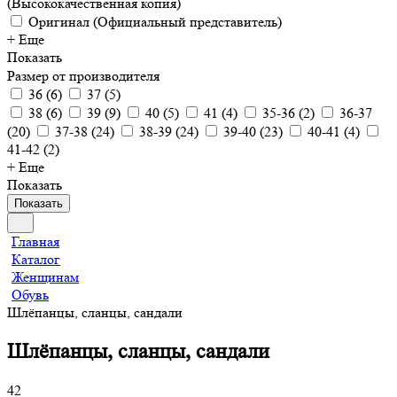
(Высококачественная копия)
Оригинал (Официальный представитель)
+ Еще
Показать
Размер от производителя
36
(
6
)
37
(
5
)
38
(
6
)
39
(
9
)
40
(
5
)
41
(
4
)
35-36
(
2
)
36-37
(
20
)
37-38
(
24
)
38-39
(
24
)
39-40
(
23
)
40-41
(
4
)
41-42
(
2
)
+ Еще
Показать
Показать
Главная
Каталог
Женщинам
Обувь
Шлёпанцы, сланцы, сандали
Шлёпанцы, сланцы, сандали
42