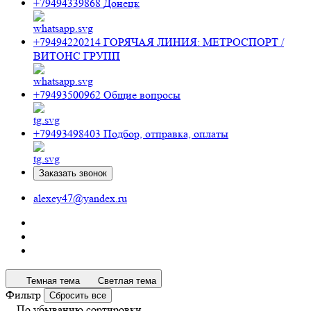
+79494339868
Донецк
+79494220214
ГОРЯЧАЯ ЛИНИЯ: МЕТРОСПОРТ /
ВИТОНС ГРУПП
+79493500962
Общие вопросы
+79493498403
Подбор, отправка, оплаты
Заказать звонок
alexey47@yandex.ru
Темная тема
Светлая тема
Фильтр
Сбросить все
По убыванию сортировки