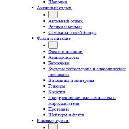
Шапочки
Активный отдых
Активный отдых
Ролики и коньки
Самокаты и скейтборды
Фляги и питание
Фляги и питание
Аминокислоты
Батончики
Бустеры тестостерона и анаболические
препараты
Витамины и минералы
Гейнеры
Креатин
Предтренировочные комплексы и
жиросжигатели
Протеины
Шейкеры и фляги
Рюкзаки, сумки