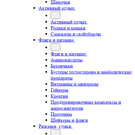
Шапочки
Активный отдых
Активный отдых
Ролики и коньки
Самокаты и скейтборды
Фляги и питание
Фляги и питание
Аминокислоты
Батончики
Бустеры тестостерона и анаболические
препараты
Витамины и минералы
Гейнеры
Креатин
Предтренировочные комплексы и
жиросжигатели
Протеины
Шейкеры и фляги
Рюкзаки, сумки