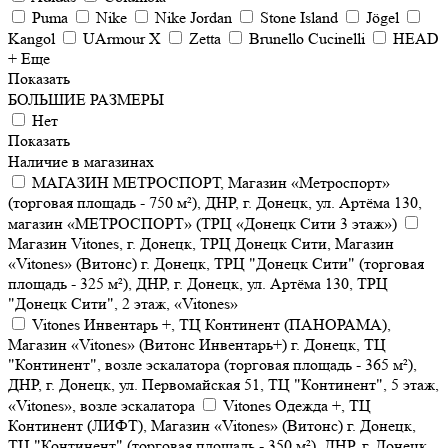
Puma
Nike
Nike Jordan
Stone Island
Jögel
Kangol
UArmour X
Zetta
Brunello Cucinelli
HEAD
+ Еще
Показать
БОЛЬШИЕ РАЗМЕРЫ
Нет
Показать
Наличие в магазинах
МАГАЗИН МЕТРОСПОРТ, Магазин «Метроспорт»
(торговая площадь - 750 м²), ДНР, г. Донецк, ул. Артёма 130,
магазин «МЕТРОСПОРТ» (ТРЦ «Донецк Сити 3 этаж»)
Магазин Vitones, г. Донецк, ТРЦ Донецк Сити, Магазин
«Vitones» (Витонс) г. Донецк, ТРЦ "Донецк Сити" (торговая
площадь - 325 м²), ДНР, г. Донецк, ул. Артёма 130, ТРЦ
"Донецк Сити", 2 этаж, «Vitones»
Vitones Инвентарь +, ТЦ Континент (ПАНОРАМА),
Магазин «Vitones» (Витонс Инвентарь+) г. Донецк, ТЦ
"Континент", возле эскалатора (торговая площадь - 365 м²),
ДНР, г. Донецк, ул. Первомайская 51, ТЦ "Континент", 5 этаж,
«Vitones», возле эскалатора
Vitones Одежда +, ТЦ
Континент (ЛИФТ), Магазин «Vitones» (Витонс) г. Донецк,
ТЦ "Континент" (торговая площадь - 350 м²), ДНР, г. Донецк,