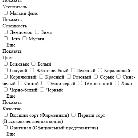
Показать
Утеплитель
Мягкий флис
Показать
Сезонность
Демисезон
Зима
Лето
Мульти
+ Еще
Показать
Цвет
Бежевый
Белый
Голубой
Жёлто-зелёный
Зеленый
Коралловый
Коричневый
Красный
Розовый
Серый
Сине-
белый
Синий
Тёмно-серый
Тёмно-синий
Хаки
Чёрно-белый
Черный
+ Еще
Показать
Качество
Высший сорт (Фирменный)
Первый сорт
(Высококачественная копия)
Оригинал (Официальный представитель)
+ Еще