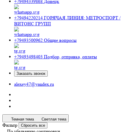
+79494339868
Донецк
+79494220214
ГОРЯЧАЯ ЛИНИЯ: МЕТРОСПОРТ /
ВИТОНС ГРУПП
+79493500962
Общие вопросы
+79493498403
Подбор, отправка, оплаты
Заказать звонок
alexey47@yandex.ru
Темная тема
Светлая тема
Фильтр
Сбросить все
По убыванию сортировки