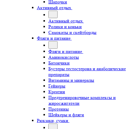
Шапочки
Активный отдых
Активный отдых
Ролики и коньки
Самокаты и скейтборды
Фляги и питание
Фляги и питание
Аминокислоты
Батончики
Бустеры тестостерона и анаболические
препараты
Витамины и минералы
Гейнеры
Креатин
Предтренировочные комплексы и
жиросжигатели
Протеины
Шейкеры и фляги
Рюкзаки, сумки