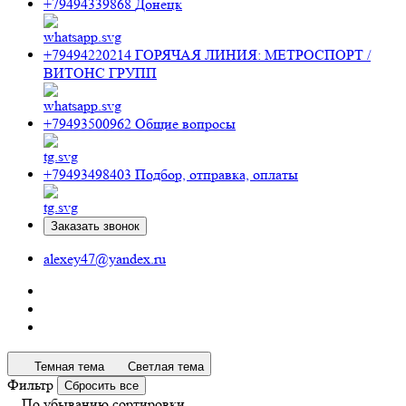
+79494339868
Донецк
+79494220214
ГОРЯЧАЯ ЛИНИЯ: МЕТРОСПОРТ /
ВИТОНС ГРУПП
+79493500962
Общие вопросы
+79493498403
Подбор, отправка, оплаты
Заказать звонок
alexey47@yandex.ru
Темная тема
Светлая тема
Фильтр
Сбросить все
По убыванию сортировки