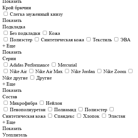
Показать
Крой брючин
Слегка зауженный книзу
Показать
Подкладка
Без подкладки
Кожа
Полиэстер
Синтетическая кожа
Текстиль
ЭВА
+ Еще
Показать
Серии
Adidas Performance
Mercurial
Nike Air
Nike Air Max
Nike Jordan
Nike Zoom
Nike другие
Другие
+ Еще
Показать
Состав
Микрофибра
Нейлон
Пенополиуретан
Полиамид
Полиэстер
Синтетическая кожа
Спандекс
Хлопок
Эластан
+ Еще
Показать
Утеплитель