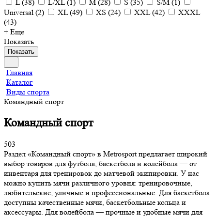
L
(
38
)
L/XL
(
1
)
M
(
28
)
S
(
35
)
S/M
(
1
)
Universal
(
2
)
XL
(
49
)
XS
(
24
)
XXL
(
42
)
XXXL
(
43
)
+ Еще
Показать
Показать
Главная
Каталог
Виды спорта
Командный спорт
Командный спорт
503
Раздел «Командный спорт» в Metrosport предлагает широкий
выбор товаров для футбола, баскетбола и волейбола — от
инвентаря для тренировок до матчевой экипировки. У нас
можно купить мячи различного уровня: тренировочные,
любительские, уличные и профессиональные. Для баскетбола
доступны качественные мячи, баскетбольные кольца и
аксессуары. Для волейбола — прочные и удобные мячи для