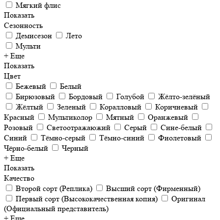
Мягкий флис
Показать
Сезонность
Демисезон
Лето
Мульти
+ Еще
Показать
Цвет
Бежевый
Белый
Бирюзовый
Бордовый
Голубой
Жёлто-зелёный
Жёлтый
Зеленый
Коралловый
Коричневый
Красный
Мультиколор
Мятный
Оранжевый
Розовый
Светоотражаюжий
Серый
Сине-белый
Синий
Тёмно-серый
Тёмно-синий
Фиолетовый
Чёрно-белый
Черный
+ Еще
Показать
Качество
Второй сорт (Реплика)
Высший сорт (Фирменный)
Первый сорт (Высококачественная копия)
Оригинал
(Официальный представитель)
+ Еще