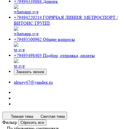
+79494339868
Донецк
+79494220214
ГОРЯЧАЯ ЛИНИЯ: МЕТРОСПОРТ /
ВИТОНС ГРУПП
+79493500962
Общие вопросы
+79493498403
Подбор, отправка, оплаты
Заказать звонок
alexey47@yandex.ru
Темная тема
Светлая тема
Фильтр
Сбросить все
По убыванию сортировки