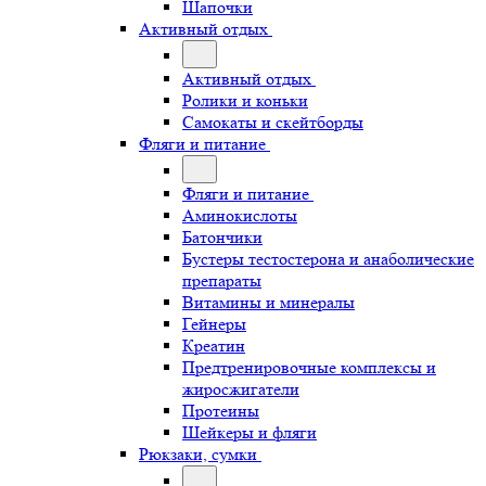
Шапочки
Активный отдых
Активный отдых
Ролики и коньки
Самокаты и скейтборды
Фляги и питание
Фляги и питание
Аминокислоты
Батончики
Бустеры тестостерона и анаболические
препараты
Витамины и минералы
Гейнеры
Креатин
Предтренировочные комплексы и
жиросжигатели
Протеины
Шейкеры и фляги
Рюкзаки, сумки