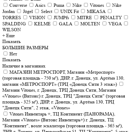
Converse
Asics
Puma
Nike
Vitones
Nike
Jordan
Jögel
Select
UNIX Fit
MIKASA
TORRES
VISION
JUMPfs
MITRE
PENALTY
SPALDING
KELME
GALA
MOLTEN
VEGA
WILSON
+ Еще
Показать
БОЛЬШИЕ РАЗМЕРЫ
Нет
Показать
Наличие в магазинах
МАГАЗИН МЕТРОСПОРТ, Магазин «Метроспорт»
(торговая площадь - 750 м²), ДНР, г. Донецк, ул. Артёма 130,
магазин «МЕТРОСПОРТ» (ТРЦ «Донецк Сити 3 этаж»)
Магазин Vitones, г. Донецк, ТРЦ Донецк Сити, Магазин
«Vitones» (Витонс) г. Донецк, ТРЦ "Донецк Сити" (торговая
площадь - 325 м²), ДНР, г. Донецк, ул. Артёма 130, ТРЦ
"Донецк Сити", 2 этаж, «Vitones»
Vitones Инвентарь +, ТЦ Континент (ПАНОРАМА),
Магазин «Vitones» (Витонс Инвентарь+) г. Донецк, ТЦ
"Континент", возле эскалатора (торговая площадь - 365 м²),
ДНР, г. Донецк, ул. Первомайская 51, ТЦ "Континент", 5 этаж,