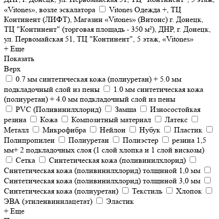
«Vitones», возле эскалатора
Vitones Одежда +, ТЦ
Континент (ЛИФТ), Магазин «Vitones» (Витонс) г. Донецк,
ТЦ "Континент" (торговая площадь - 350 м²), ДНР, г. Донецк,
ул. Первомайская 51, ТЦ "Континент", 5 этаж, «Vitones»
+ Еще
Показать
Верх
0.7 мм синтетическая кожа (полиуретан) + 5.0 мм
подкладочный слой из пены
1.0 мм синтетическая кожа
(полиуретан) + 4.0 мм подкладочный слой из пены
PVC (Поливинилхлорид)
Замша
Износостойкая
резина
Кожа
Композитный материал
Латекс
Металл
Микрофибра
Нейлон
Нубук
Пластик
Полипропилен
Полиуретан
Полиэстер
резина 1,5
мм+ 2 подкладочных слоя (1 слой хлопка и 1 слой вискозы)
Сетка
Синтетическая кожа (поливинилхлорид)
Синтетическая кожа (поливинилхлорид) толщиной 1,0 мм
Синтетическая кожа (поливинилхлорид) толщиной 3,0 мм
Синтетическая кожа (полиуретан)
Текстиль
Хлопок
ЭВА (этиленвинилацетат)
Эластик
+ Еще