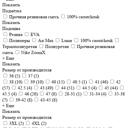
Показать
Подмётка
Прочная резиновая смесь
100% caoutchouk
Показать
Подошва
Резина
EVA
Полимеры
Air Max
Lunar
100% caoutchouk
Термополиуретан
Полиуретан
Прочная резиновая
смесь
Nike ZoomX
+ Еще
Показать
Размер от производителя
36
(
5
)
37
(
5
)
38
(
10
)
39
(
10
)
40
(
15
)
40.5
(
1
)
41
(
46
)
42
(
57
)
42.5
(
4
)
43
(
49
)
44
(
51
)
44.5
(
4
)
45
(
44
)
45.5
(
4
)
46
(
20
)
47
(
8
)
28-31
(
1
)
31-34
(
4
)
35-38
(
7
)
39-42
(
8
)
43-45
(
8
)
+ Еще
Показать
Размер от производителя
3XL
(
2
)
4XL
(
2
)