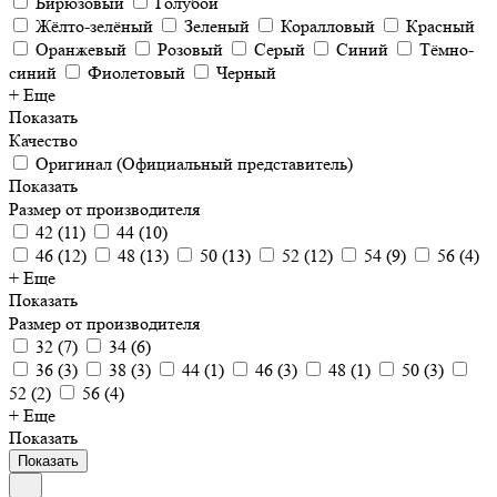
Бирюзовый
Голубой
Жёлто-зелёный
Зеленый
Коралловый
Красный
Оранжевый
Розовый
Серый
Синий
Тёмно-
синий
Фиолетовый
Черный
+ Еще
Показать
Качество
Оригинал (Официальный представитель)
Показать
Размер от производителя
42
(
11
)
44
(
10
)
46
(
12
)
48
(
13
)
50
(
13
)
52
(
12
)
54
(
9
)
56
(
4
)
+ Еще
Показать
Размер от производителя
32
(
7
)
34
(
6
)
36
(
3
)
38
(
3
)
44
(
1
)
46
(
3
)
48
(
1
)
50
(
3
)
52
(
2
)
56
(
4
)
+ Еще
Показать
Показать