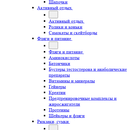
Шапочки
Активный отдых
Активный отдых
Ролики и коньки
Самокаты и скейтборды
Фляги и питание
Фляги и питание
Аминокислоты
Батончики
Бустеры тестостерона и анаболические
препараты
Витамины и минералы
Гейнеры
Креатин
Предтренировочные комплексы и
жиросжигатели
Протеины
Шейкеры и фляги
Рюкзаки, сумки