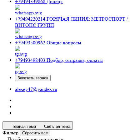
+79494339868
Донецк
+79494220214
ГОРЯЧАЯ ЛИНИЯ: МЕТРОСПОРТ /
ВИТОНС ГРУПП
+79493500962
Общие вопросы
+79493498403
Подбор, отправка, оплаты
Заказать звонок
alexey47@yandex.ru
Темная тема
Светлая тема
Фильтр
Сбросить все
По убыванию сортировки