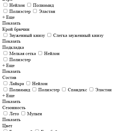
Нейлон
Полиамид
Полиэстер
Эластан
+ Еще
Показать
Крой брючин
Зауженный книзу
Слегка зауженный книзу
Показать
Подкладка
Мелкая сетка
Нейлон
Полиэстер
+ Еще
Показать
Состав
Лайкра
Нейлон
Полиамид
Полиэстер
Спандекс
Эластан
+ Еще
Показать
Сезонность
Лето
Мульти
Показать
Цвет