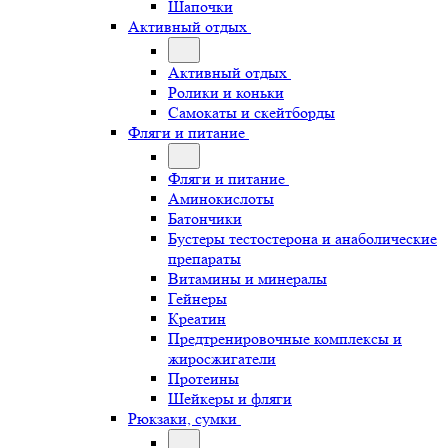
Шапочки
Активный отдых
Активный отдых
Ролики и коньки
Самокаты и скейтборды
Фляги и питание
Фляги и питание
Аминокислоты
Батончики
Бустеры тестостерона и анаболические
препараты
Витамины и минералы
Гейнеры
Креатин
Предтренировочные комплексы и
жиросжигатели
Протеины
Шейкеры и фляги
Рюкзаки, сумки