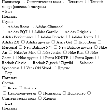
Полиэстер
Синтетическая кожа
Текстиль
Тонкий
микрофлисовый материал
+ Еще
Показать
Серии
Adidas Boost
Adidas Climacool
Adidas EQT
Adidas Gazelle
Adidas Originals
Adidas Performance
Adidas Porsche
Adidas Terrex
Adidas ZX
Adidas другие
Asics Gel
Ecco Biom
Mercurial
New Balance 574
New Balance другие
Nike
Air
Nike Air Max
Nike Jordan
Nike Run
Nike
Zoom
Nike другие
Puma IGNITE
Puma Sport
Reebok Classic
Reebok Zigtech / Zigwild
Salomon
Speedcross
Vans Old Skool
Другие
+ Еще
Показать
Состав
Кожа
Нейлон
Пенополиуретан
Полиамид
Полиэстер
Синтетическая кожа
Хлопок
+ Еще
Показать