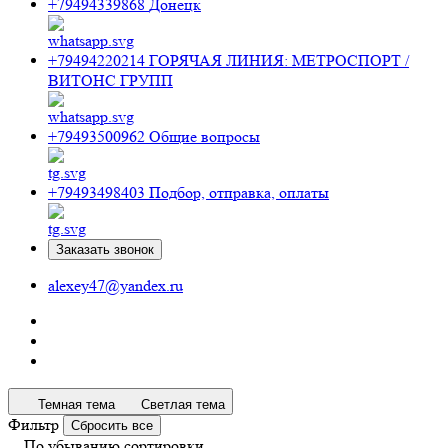
+79494339868
Донецк
+79494220214
ГОРЯЧАЯ ЛИНИЯ: МЕТРОСПОРТ /
ВИТОНС ГРУПП
+79493500962
Общие вопросы
+79493498403
Подбор, отправка, оплаты
Заказать звонок
alexey47@yandex.ru
Темная тема
Светлая тема
Фильтр
Сбросить все
По убыванию сортировки