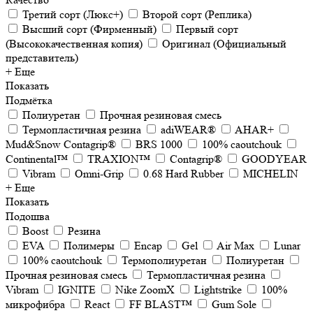
Третий сорт (Люкс+)
Второй сорт (Реплика)
Высший сорт (Фирменный)
Первый сорт
(Высококачественная копия)
Оригинал (Официальный
представитель)
+ Еще
Показать
Подмётка
Полиуретан
Прочная резиновая смесь
Термопластичная резина
adiWEAR®
AHAR+
Mud&Snow Contagrip®
BRS 1000
100% caoutchouk
Continental™
TRAXION™
Contagrip®
GOODYEAR
Vibram
Omni-Grip
0.68 Hard Rubber
MICHELIN
+ Еще
Показать
Подошва
Boost
Резина
EVA
Полимеры
Encap
Gel
Air Max
Lunar
100% caoutchouk
Термополиуретан
Полиуретан
Прочная резиновая смесь
Термопластичная резина
Vibram
IGNITE
Nike ZoomX
Lightstrike
100%
микрофибра
React
FF BLAST™
Gum Sole