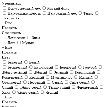
Утеплитель
Искусственный мех
Мягкий флис
Натуральная шерсть
Натуральный мех
Термо
Тинсулейт
+ Еще
Показать
Сезонность
Демисезон
Зима
Лето
Мульти
+ Еще
Показать
Цвет
Бежевый
Белый
Бесцветный
Бирюзовый
Бордовый
Голубой
Жёлто-зелёный
Жёлтый
Зеленый
Коралловый
Коричневый
Красный
Мультиколор
Мятный
Оранжевый
Песочный
Серый
Сине-белый
Синий
Тёмно-серый
Тёмно-синий
Фиолетовый
Хаки
Чёрно-белый
Черный
+ Еще
Показать
Качество