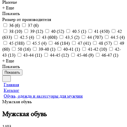
Phorene
+ Еще
Показать
Размер от производителя
36
(
6
)
37
(
6
)
38
(
10
)
39
(
12
)
40
(
52
)
40.5
(
1
)
41
(
450
)
42
(
633
)
42.5
(
4
)
43
(
608
)
43,5
(
2
)
44
(
707
)
44.5
(
4
)
45
(
588
)
45.5
(
4
)
46
(
184
)
47
(
41
)
48
(
57
)
49
(
60
)
50
(
16
)
39-40
(
1
)
40-41
(
1
)
41-42
(
10
)
42-
43
(
13
)
43-44
(
11
)
44-45
(
12
)
45-46
(
9
)
46-47
(
1
)
+ Еще
Показать
Показать
Главная
Каталог
Обувь, одежда и аксессуары для мужчин
Мужская обувь
Мужская обувь
1403