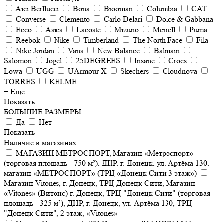
Aici Berllucci
Bona
Brooman
Columbia
CAT
Converse
Clemento
Carlo Delari
Dolce & Gabbana
Ecco
Asics
Lacoste
Mizuno
Merrell
Puma
Reebok
Nike
Timberland
The North Face
Fila
Nike Jordan
Vans
New Balance
Balmain
Salomon
Jögel
25DEGREES
Insane
Crocs
Lowa
UGG
UArmour X
Skechers
Cloudnova
TORRES
KELME
+ Еще
Показать
БОЛЬШИЕ РАЗМЕРЫ
Да
Нет
Показать
Наличие в магазинах
МАГАЗИН МЕТРОСПОРТ, Магазин «Метроспорт»
(торговая площадь - 750 м²), ДНР, г. Донецк, ул. Артёма 130,
магазин «МЕТРОСПОРТ» (ТРЦ «Донецк Сити 3 этаж»)
Магазин Vitones, г. Донецк, ТРЦ Донецк Сити, Магазин
«Vitones» (Витонс) г. Донецк, ТРЦ "Донецк Сити" (торговая
площадь - 325 м²), ДНР, г. Донецк, ул. Артёма 130, ТРЦ
"Донецк Сити", 2 этаж, «Vitones»