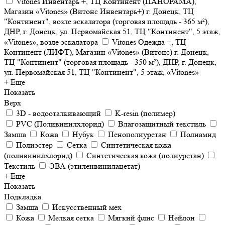
Vitones Инвентарь +, ТЦ Континент (ПАНОРАМА),
Магазин «Vitones» (Витонс Инвентарь+) г. Донецк, ТЦ
"Континент", возле эскалатора (торговая площадь - 365 м²),
ДНР, г. Донецк, ул. Первомайская 51, ТЦ "Континент", 5 этаж,
«Vitones», возле эскалатора
Vitones Одежда +, ТЦ
Континент (ЛИФТ), Магазин «Vitones» (Витонс) г. Донецк,
ТЦ "Континент" (торговая площадь - 350 м²), ДНР, г. Донецк,
ул. Первомайская 51, ТЦ "Континент", 5 этаж, «Vitones»
+ Еще
Показать
Верх
3D - водооталкивающий
K-resin (полимер)
PVC (Поливинилхлорид)
Влагозащитный текстиль
Замша
Кожа
Нубук
Пенополиуретан
Полиамид
Полиэстер
Сетка
Синтетическая кожа
(поливинилхлорид)
Синтетическая кожа (полиуретан)
Текстиль
ЭВА (этиленвинилацетат)
+ Еще
Показать
Подкладка
Замша
Искусственный мех
Кожа
Мелкая сетка
Мягкий флис
Нейлон