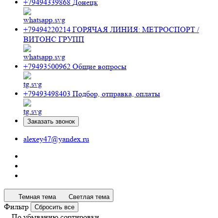
+79494339868
Донецк
+79494220214
ГОРЯЧАЯ ЛИНИЯ: МЕТРОСПОРТ /
ВИТОНС ГРУПП
+79493500962
Общие вопросы
+79493498403
Подбор, отправка, оплаты
Заказать звонок
alexey47@yandex.ru
Темная тема
Светлая тема
Фильтр
Сбросить все
По убыванию сортировки