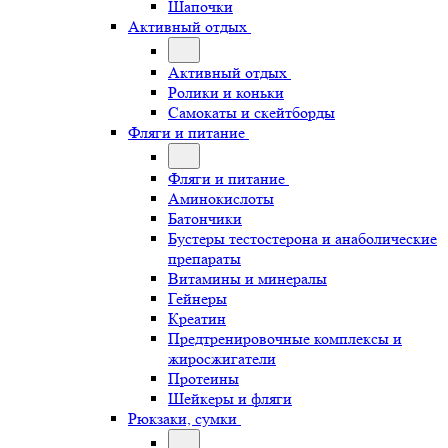
Шапочки
Активный отдых
Активный отдых
Ролики и коньки
Самокаты и скейтборды
Фляги и питание
Фляги и питание
Аминокислоты
Батончики
Бустеры тестостерона и анаболические
препараты
Витамины и минералы
Гейнеры
Креатин
Предтренировочные комплексы и
жиросжигатели
Протеины
Шейкеры и фляги
Рюкзаки, сумки