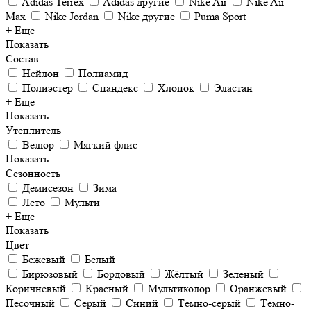
Adidas Terrex
Adidas другие
Nike Air
Nike Air
Max
Nike Jordan
Nike другие
Puma Sport
+ Еще
Показать
Состав
Нейлон
Полиамид
Полиэстер
Спандекс
Хлопок
Эластан
+ Еще
Показать
Утеплитель
Велюр
Мягкий флис
Показать
Сезонность
Демисезон
Зима
Лето
Мульти
+ Еще
Показать
Цвет
Бежевый
Белый
Бирюзовый
Бордовый
Жёлтый
Зеленый
Коричневый
Красный
Мультиколор
Оранжевый
Песочный
Серый
Синий
Тёмно-серый
Тёмно-