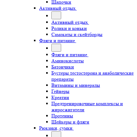
Шапочки
Активный отдых
Активный отдых
Ролики и коньки
Самокаты и скейтборды
Фляги и питание
Фляги и питание
Аминокислоты
Батончики
Бустеры тестостерона и анаболические
препараты
Витамины и минералы
Гейнеры
Креатин
Предтренировочные комплексы и
жиросжигатели
Протеины
Шейкеры и фляги
Рюкзаки, сумки