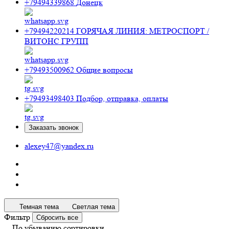
+79494339868
Донецк
+79494220214
ГОРЯЧАЯ ЛИНИЯ: МЕТРОСПОРТ /
ВИТОНС ГРУПП
+79493500962
Общие вопросы
+79493498403
Подбор, отправка, оплаты
Заказать звонок
alexey47@yandex.ru
Темная тема
Светлая тема
Фильтр
Сбросить все
По убыванию сортировки