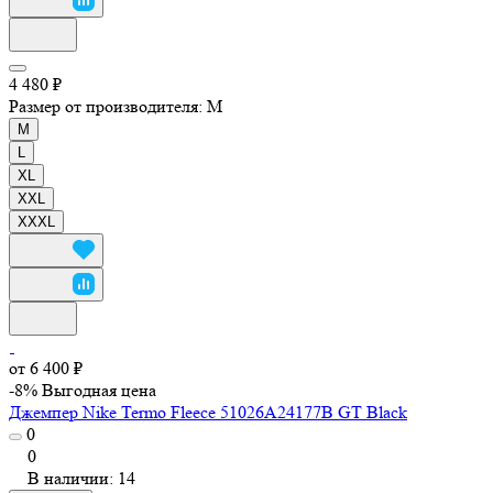
4 480 ₽
Размер от производителя:
M
M
L
XL
XXL
XXXL
от 6 400 ₽
-8%
Выгодная цена
Джемпер Nike Termo Fleece 51026A24177B GT Black
0
0
В наличии: 14