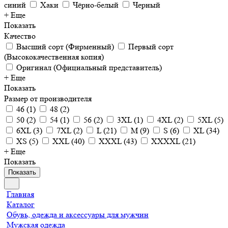
синий
Хаки
Чёрно-белый
Черный
+ Еще
Показать
Качество
Высший сорт (Фирменный)
Первый сорт
(Высококачественная копия)
Оригинал (Официальный представитель)
+ Еще
Показать
Размер от производителя
46
(
1
)
48
(
2
)
50
(
2
)
54
(
1
)
56
(
2
)
3XL
(
1
)
4XL
(
2
)
5XL
(
5
)
6XL
(
3
)
7XL
(
2
)
L
(
21
)
M
(
9
)
S
(
6
)
XL
(
34
)
XS
(
5
)
XXL
(
40
)
XXXL
(
43
)
XXXXL
(
21
)
+ Еще
Показать
Показать
Главная
Каталог
Обувь, одежда и аксессуары для мужчин
Мужская одежда