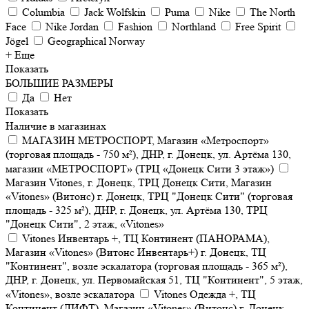
Columbia
Jack Wolfskin
Puma
Nike
The North
Face
Nike Jordan
Fashion
Northland
Free Spirit
Jögel
Geographical Norway
+ Еще
Показать
БОЛЬШИЕ РАЗМЕРЫ
Да
Нет
Показать
Наличие в магазинах
МАГАЗИН МЕТРОСПОРТ, Магазин «Метроспорт»
(торговая площадь - 750 м²), ДНР, г. Донецк, ул. Артёма 130,
магазин «МЕТРОСПОРТ» (ТРЦ «Донецк Сити 3 этаж»)
Магазин Vitones, г. Донецк, ТРЦ Донецк Сити, Магазин
«Vitones» (Витонс) г. Донецк, ТРЦ "Донецк Сити" (торговая
площадь - 325 м²), ДНР, г. Донецк, ул. Артёма 130, ТРЦ
"Донецк Сити", 2 этаж, «Vitones»
Vitones Инвентарь +, ТЦ Континент (ПАНОРАМА),
Магазин «Vitones» (Витонс Инвентарь+) г. Донецк, ТЦ
"Континент", возле эскалатора (торговая площадь - 365 м²),
ДНР, г. Донецк, ул. Первомайская 51, ТЦ "Континент", 5 этаж,
«Vitones», возле эскалатора
Vitones Одежда +, ТЦ
Континент (ЛИФТ), Магазин «Vitones» (Витонс) г. Донецк,