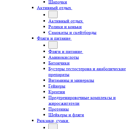
Шапочки
Активный отдых
Активный отдых
Ролики и коньки
Самокаты и скейтборды
Фляги и питание
Фляги и питание
Аминокислоты
Батончики
Бустеры тестостерона и анаболические
препараты
Витамины и минералы
Гейнеры
Креатин
Предтренировочные комплексы и
жиросжигатели
Протеины
Шейкеры и фляги
Рюкзаки, сумки