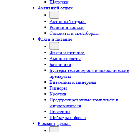
Шапочки
Активный отдых
Активный отдых
Ролики и коньки
Самокаты и скейтборды
Фляги и питание
Фляги и питание
Аминокислоты
Батончики
Бустеры тестостерона и анаболические
препараты
Витамины и минералы
Гейнеры
Креатин
Предтренировочные комплексы и
жиросжигатели
Протеины
Шейкеры и фляги
Рюкзаки, сумки