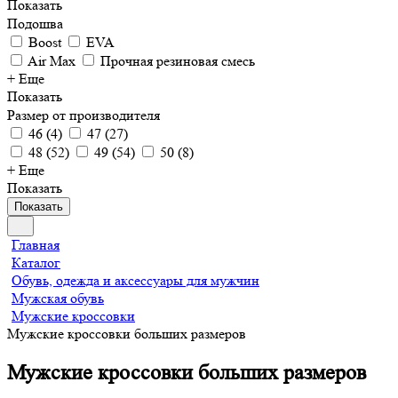
Показать
Подошва
Boost
EVA
Air Max
Прочная резиновая смесь
+ Еще
Показать
Размер от производителя
46
(
4
)
47
(
27
)
48
(
52
)
49
(
54
)
50
(
8
)
+ Еще
Показать
Показать
Главная
Каталог
Обувь, одежда и аксессуары для мужчин
Мужская обувь
Мужские кроссовки
Мужские кроссовки больших размеров
Мужские кроссовки больших размеров