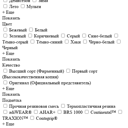
Демисезон
Зима
Лето
Мульти
+ Еще
Показать
Цвет
Бежевый
Белый
Зеленый
Коричневый
Серый
Сине-белый
Тёмно-серый
Тёмно-синий
Хаки
Чёрно-белый
Черный
+ Еще
Показать
Качество
Высший сорт (Фирменный)
Первый сорт
(Высококачественная копия)
Оригинал (Официальный представитель)
+ Еще
Показать
Подмётка
Прочная резиновая смесь
Термопластичная резина
adiWEAR®
AHAR+
BRS 1000
Continental™
TRAXION™
Contagrip®
+ Еще