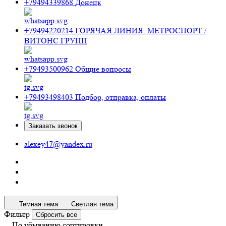
+79494339868
Донецк
+79494220214
ГОРЯЧАЯ ЛИНИЯ: МЕТРОСПОРТ /
ВИТОНС ГРУПП
+79493500962
Общие вопросы
+79493498403
Подбор, отправка, оплаты
Заказать звонок
alexey47@yandex.ru
Темная тема
Светлая тема
Фильтр
Сбросить все
По убыванию сортировки