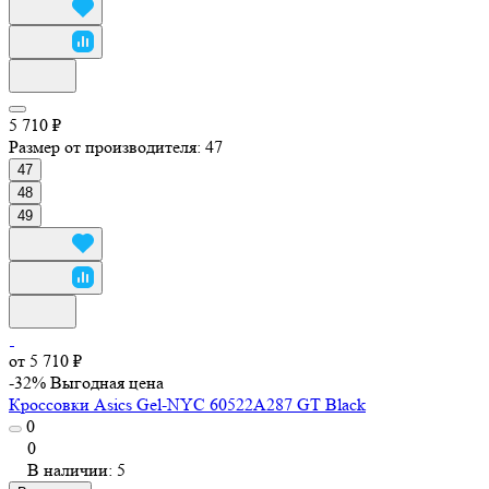
5 710 ₽
Размер от производителя:
47
47
48
49
от 5 710 ₽
-32%
Выгодная цена
Кроссовки Asics Gel-NYC 60522A287 GT Black
0
0
В наличии: 5