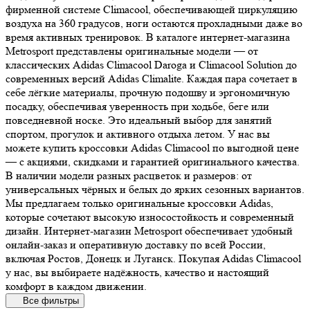
фирменной системе Climacool, обеспечивающей циркуляцию
воздуха на 360 градусов, ноги остаются прохладными даже во
время активных тренировок. В каталоге интернет-магазина
Metrosport представлены оригинальные модели — от
классических Adidas Climacool Daroga и Climacool Solution до
современных версий Adidas Climalite. Каждая пара сочетает в
себе лёгкие материалы, прочную подошву и эргономичную
посадку, обеспечивая уверенность при ходьбе, беге или
повседневной носке. Это идеальный выбор для занятий
спортом, прогулок и активного отдыха летом. У нас вы
можете купить кроссовки Adidas Climacool по выгодной цене
— с акциями, скидками и гарантией оригинального качества.
В наличии модели разных расцветок и размеров: от
универсальных чёрных и белых до ярких сезонных вариантов.
Мы предлагаем только оригинальные кроссовки Adidas,
которые сочетают высокую износостойкость и современный
дизайн. Интернет-магазин Metrosport обеспечивает удобный
онлайн-заказ и оперативную доставку по всей России,
включая Ростов, Донецк и Луганск. Покупая Adidas Climacool
у нас, вы выбираете надёжность, качество и настоящий
комфорт в каждом движении.
Все фильтры