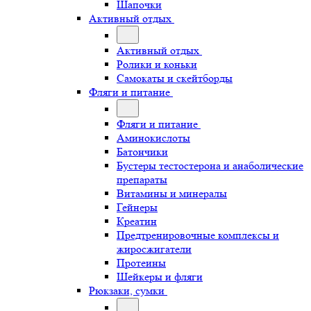
Шапочки
Активный отдых
Активный отдых
Ролики и коньки
Самокаты и скейтборды
Фляги и питание
Фляги и питание
Аминокислоты
Батончики
Бустеры тестостерона и анаболические
препараты
Витамины и минералы
Гейнеры
Креатин
Предтренировочные комплексы и
жиросжигатели
Протеины
Шейкеры и фляги
Рюкзаки, сумки