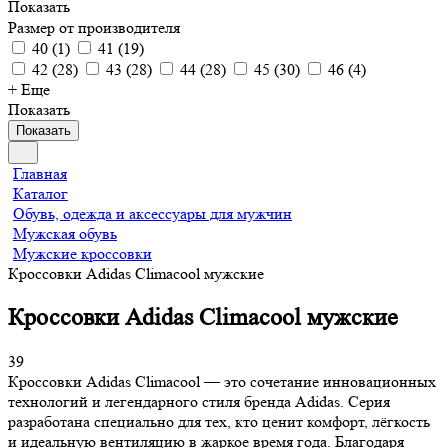
Показать
Размер от производителя
40
(
1
)
41
(
19
)
42
(
28
)
43
(
28
)
44
(
28
)
45
(
30
)
46
(
4
)
+ Еще
Показать
Показать
Главная
Каталог
Обувь, одежда и аксессуары для мужчин
Мужская обувь
Мужские кроссовки
Кроссовки Adidas Climacool мужские
Кроссовки Adidas Climacool мужские
39
Кроссовки Adidas Climacool — это сочетание инновационных
технологий и легендарного стиля бренда Adidas. Серия
разработана специально для тех, кто ценит комфорт, лёгкость
и идеальную вентиляцию в жаркое время года. Благодаря