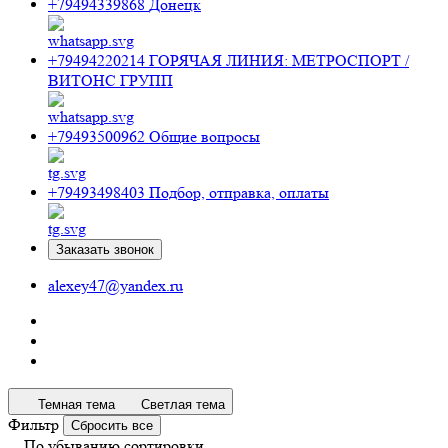
+79494339868
Донецк
+79494220214
ГОРЯЧАЯ ЛИНИЯ: МЕТРОСПОРТ /
ВИТОНС ГРУПП
+79493500962
Общие вопросы
+79493498403
Подбор, отправка, оплаты
Заказать звонок
alexey47@yandex.ru
Темная тема
Светлая тема
Фильтр
Сбросить все
По убыванию сортировки