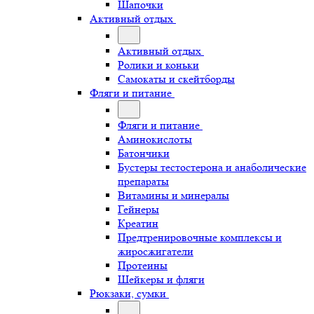
Шапочки
Активный отдых
Активный отдых
Ролики и коньки
Самокаты и скейтборды
Фляги и питание
Фляги и питание
Аминокислоты
Батончики
Бустеры тестостерона и анаболические
препараты
Витамины и минералы
Гейнеры
Креатин
Предтренировочные комплексы и
жиросжигатели
Протеины
Шейкеры и фляги
Рюкзаки, сумки