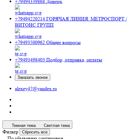
+79494339868
Донецк
+79494220214
ГОРЯЧАЯ ЛИНИЯ: МЕТРОСПОРТ /
ВИТОНС ГРУПП
+79493500962
Общие вопросы
+79493498403
Подбор, отправка, оплаты
Заказать звонок
alexey47@yandex.ru
Темная тема
Светлая тема
Фильтр
Сбросить все
По убыванию сортировки