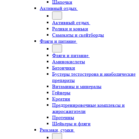
Шапочки
Активный отдых
Активный отдых
Ролики и коньки
Самокаты и скейтборды
Фляги и питание
Фляги и питание
Аминокислоты
Батончики
Бустеры тестостерона и анаболические
препараты
Витамины и минералы
Гейнеры
Креатин
Предтренировочные комплексы и
жиросжигатели
Протеины
Шейкеры и фляги
Рюкзаки, сумки