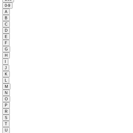
0-9
A
B
C
D
E
F
G
H
I
J
K
L
M
N
O
P
R
S
T
U