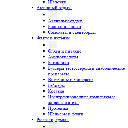
Шапочки
Активный отдых
Активный отдых
Ролики и коньки
Самокаты и скейтборды
Фляги и питание
Фляги и питание
Аминокислоты
Батончики
Бустеры тестостерона и анаболические
препараты
Витамины и минералы
Гейнеры
Креатин
Предтренировочные комплексы и
жиросжигатели
Протеины
Шейкеры и фляги
Рюкзаки, сумки