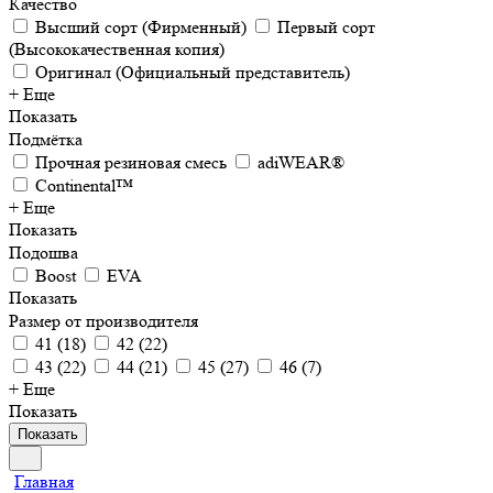
Качество
Высший сорт (Фирменный)
Первый сорт
(Высококачественная копия)
Оригинал (Официальный представитель)
+ Еще
Показать
Подмётка
Прочная резиновая смесь
adiWEAR®
Continental™
+ Еще
Показать
Подошва
Boost
EVA
Показать
Размер от производителя
41
(
18
)
42
(
22
)
43
(
22
)
44
(
21
)
45
(
27
)
46
(
7
)
+ Еще
Показать
Показать
Главная