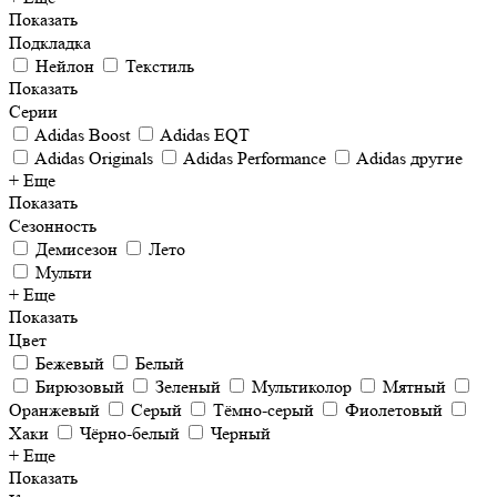
Показать
Подкладка
Нейлон
Текстиль
Показать
Серии
Adidas Boost
Adidas EQT
Adidas Originals
Adidas Performance
Adidas другие
+ Еще
Показать
Сезонность
Демисезон
Лето
Мульти
+ Еще
Показать
Цвет
Бежевый
Белый
Бирюзовый
Зеленый
Мультиколор
Мятный
Оранжевый
Серый
Тёмно-серый
Фиолетовый
Хаки
Чёрно-белый
Черный
+ Еще
Показать