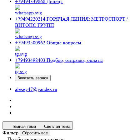
+79494339868
Донецк
+79494220214
ГОРЯЧАЯ ЛИНИЯ: МЕТРОСПОРТ /
ВИТОНС ГРУПП
+79493500962
Общие вопросы
+79493498403
Подбор, отправка, оплаты
Заказать звонок
alexey47@yandex.ru
Темная тема
Светлая тема
Фильтр
Сбросить все
По убыванию сортировки