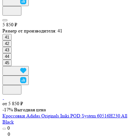
5 850 ₽
Размер от производителя:
41
41
42
43
44
45
от 5 850 ₽
-17%
Выгодная цена
Кроссовки Adidas Originals Iniki POD System 60516H230 All
Black
0
0