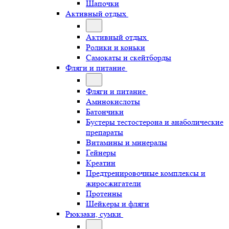
Шапочки
Активный отдых
Активный отдых
Ролики и коньки
Самокаты и скейтборды
Фляги и питание
Фляги и питание
Аминокислоты
Батончики
Бустеры тестостерона и анаболические
препараты
Витамины и минералы
Гейнеры
Креатин
Предтренировочные комплексы и
жиросжигатели
Протеины
Шейкеры и фляги
Рюкзаки, сумки