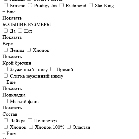
Ermano
Prodigy Jns
Richmond
Star King
+ Еще
Показать
БОЛЬШИЕ РАЗМЕРЫ
Да
Нет
Показать
Верх
Деним
Хлопок
Показать
Крой брючин
Зауженный книзу
Прямой
Слегка зауженный книзу
+ Еще
Показать
Подкладка
Мягкий флис
Показать
Состав
Лайкра
Полиэстер
Хлопок
Хлопок 100%
Эластан
+ Еще