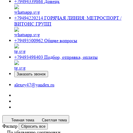
+79494339868
Донецк
+79494220214
ГОРЯЧАЯ ЛИНИЯ: МЕТРОСПОРТ /
ВИТОНС ГРУПП
+79493500962
Общие вопросы
+79493498403
Подбор, отправка, оплаты
Заказать звонок
alexey47@yandex.ru
Темная тема
Светлая тема
Фильтр
Сбросить все
По убыванию сортировки