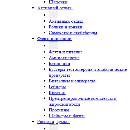
Шапочки
Активный отдых
Активный отдых
Ролики и коньки
Самокаты и скейтборды
Фляги и питание
Фляги и питание
Аминокислоты
Батончики
Бустеры тестостерона и анаболические
препараты
Витамины и минералы
Гейнеры
Креатин
Предтренировочные комплексы и
жиросжигатели
Протеины
Шейкеры и фляги
Рюкзаки, сумки