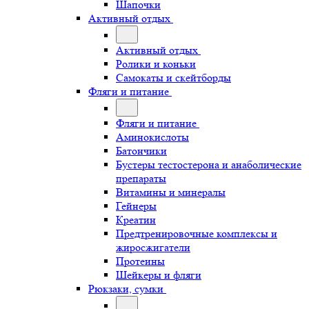
Шапочки
Активный отдых
Активный отдых
Ролики и коньки
Самокаты и скейтборды
Фляги и питание
Фляги и питание
Аминокислоты
Батончики
Бустеры тестостерона и анаболические
препараты
Витамины и минералы
Гейнеры
Креатин
Предтренировочные комплексы и
жиросжигатели
Протеины
Шейкеры и фляги
Рюкзаки, сумки