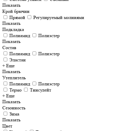
Показать
Крой брючин
Прямой
Регулируемый молниями
Показать
Подкладка
Полиамид
Полиэстер
Показать
Состав
Полиамид
Полиэстер
Эластан
+ Еще
Показать
Утеплитель
Полиамид
Полиэстер
Термо
Тинсулейт
+ Еще
Показать
Сезонность
Зима
Показать
Цвет