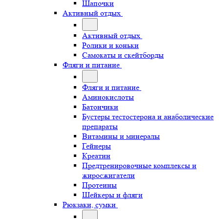
Шапочки
Активный отдых
Активный отдых
Ролики и коньки
Самокаты и скейтборды
Фляги и питание
Фляги и питание
Аминокислоты
Батончики
Бустеры тестостерона и анаболические
препараты
Витамины и минералы
Гейнеры
Креатин
Предтренировочные комплексы и
жиросжигатели
Протеины
Шейкеры и фляги
Рюкзаки, сумки