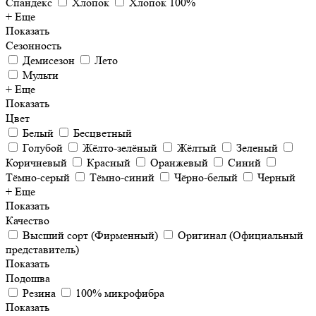
Спандекс
Хлопок
Хлопок 100%
+ Еще
Показать
Сезонность
Демисезон
Лето
Мульти
+ Еще
Показать
Цвет
Белый
Бесцветный
Голубой
Жёлто-зелёный
Жёлтый
Зеленый
Коричневый
Красный
Оранжевый
Синий
Тёмно-серый
Тёмно-синий
Чёрно-белый
Черный
+ Еще
Показать
Качество
Высший сорт (Фирменный)
Оригинал (Официальный
представитель)
Показать
Подошва
Резина
100% микрофибра
Показать