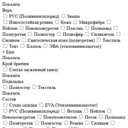
Показать
Верх
PVC (Поливинилхлорид)
Замша
Износостойкая резина
Кожа
Микрофибра
Нейлон
Пенополиуретан
Пластик
Полиамид
Полиуретан
Полиэстер
Полиэфир
Силикагель
Силикон
Синтетическая кожа (полиуретан)
Текстиль
Тент
Хлопок
ЭВА (этиленвинилацетат)
+ Еще
Показать
Крой брючин
Слегка зауженный книзу
Показать
Подкладка
Полиэстер
Текстиль
Показать
Состав
Cухие опилки
EVA (Этиленвинилацетат)
PVC (Поливинилхлорид)
Ветошь
Нейлон
Пенополиуретан
Пенополиэтилен
Песок
Полиамид
Полиуретан
Полиэстер
Резина
Силикон