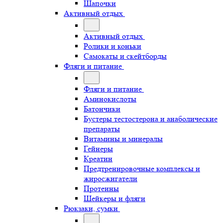
Шапочки
Активный отдых
Активный отдых
Ролики и коньки
Самокаты и скейтборды
Фляги и питание
Фляги и питание
Аминокислоты
Батончики
Бустеры тестостерона и анаболические
препараты
Витамины и минералы
Гейнеры
Креатин
Предтренировочные комплексы и
жиросжигатели
Протеины
Шейкеры и фляги
Рюкзаки, сумки