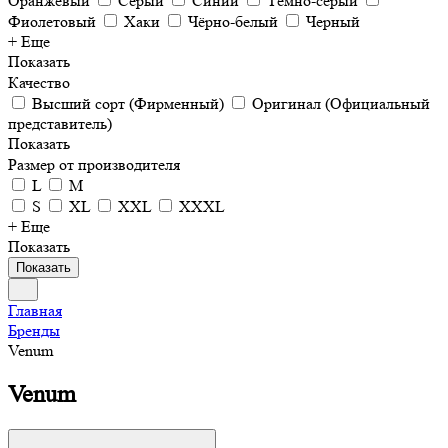
Оранжевый
Серый
Синий
Тёмно-серый
Фиолетовый
Хаки
Чёрно-белый
Черный
+ Еще
Показать
Качество
Высший сорт (Фирменный)
Оригинал (Официальный
представитель)
Показать
Размер от производителя
L
M
S
XL
XXL
XXXL
+ Еще
Показать
Показать
Главная
Бренды
Venum
Venum