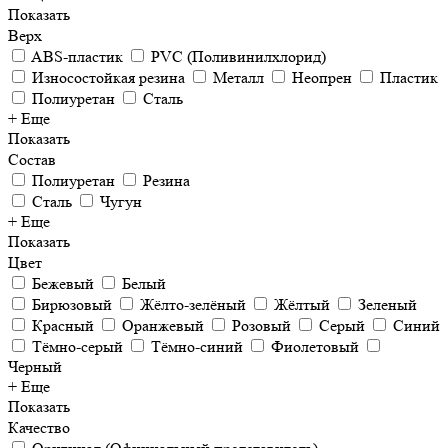
Показать
Верх
ABS-пластик
PVC (Поливинилхлорид)
Износостойкая резина
Металл
Неопрен
Пластик
Полиуретан
Сталь
+ Еще
Показать
Состав
Полиуретан
Резина
Сталь
Чугун
+ Еще
Показать
Цвет
Бежевый
Белый
Бирюзовый
Жёлто-зелёный
Жёлтый
Зеленый
Красный
Оранжевый
Розовый
Серый
Синий
Тёмно-серый
Тёмно-синий
Фиолетовый
Черный
+ Еще
Показать
Качество